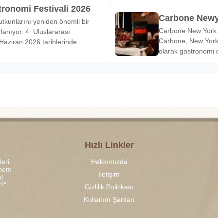
tronomi Festivali 2026
Carbone Newy
tkunlarını yeniden önemli bir
Carbone New York: 
anıyor. 4. Uluslararası
Carbone, New York’
Haziran 2026 tarihlerinde
olarak gastronomi 
Hızlı Linkler
leri
Hakkımızda
 hem
İletişim
l
r?"
Gizlilik Politikası
Kullanım Şartları