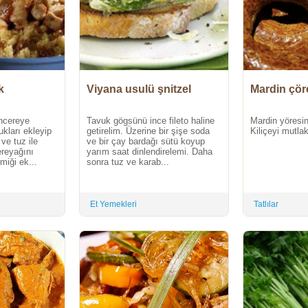
k
Viyana usulü şnitzel
Mardin çöre
encereye
Tavuk gögsünü ince fileto haline
Mardin yöresin
ukları ekleyip
getirelim. Üzerine bir şişe soda
Kiliçeyi mutla
ve tuz ile
ve bir çay bardağı sütü koyup
ereyağını
yarım saat dinlendirelemi. Daha
miği ek...
sonra tuz ve karab...
Et Yemekleri
Tatlılar