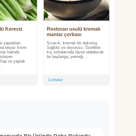
ü Kereviz
Restoran usulü kremalı
mantar çorbası
e yaprakları
Sıcacık, kremalı bir dokunuş.
nra beyaz kısmı
Sağlıklı ve doyurucu. Özellikle
lar halinde
kış sofralarında favori olabilecek
isteyen
bir başlangıç yemeği....
. Sap ve yaprak
..
Çorbalar
lmanyada Bir Üründe Daha Bulundu