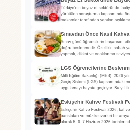
Türkiye'nin beyaz et sektöründe faaliy
yürütülen soruşturma kapsamında önem
makamlar tarafından yapılan açıklama
Sınavdan Önce Nasıl Kahval
Sınav günü öğrencilerin başarısını etk
doğru beslenmedir. Özellikle sabah ya
yapmak, dikkat ve odaklanma seviyes
LGS Öğrencilerine Beslenme
Millî Eğitim Bakanlığı (MEB), 2026 yılı
Geçiş Sistemi (LGS) kapsamındaki me
uygulamayı hayata geçiriyor. Bu yıl il
Eskişehir Kahve Festivali Fe
Eskişehir Kahve Festivali 2026, kahve 
baristaları ve müzikseverleri bir araya g
olarak 5–6–7 Haziran 2026 tarihlerin