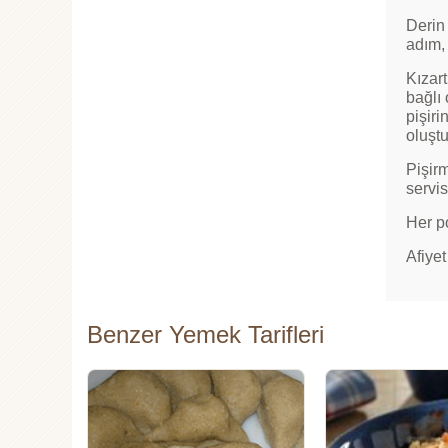
Derin 
adım, 
Kızar
bağlı 
pişiri
oluştu
Pişir
servi
Her po
Afiyet
Benzer Yemek Tarifleri