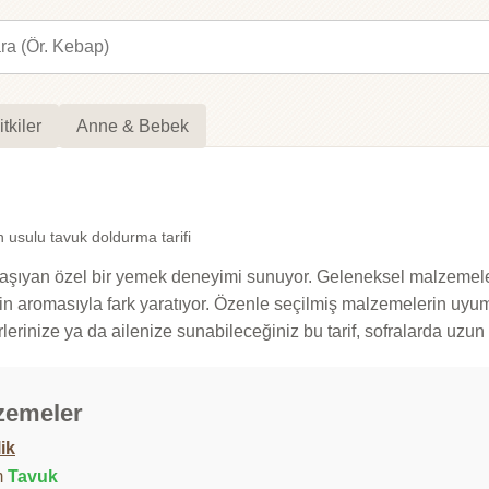
itkiler
Anne & Bebek
 usulu tavuk doldurma tarifi
nıza taşıyan özel bir yemek deneyimi sunuyor. Geleneksel malzeme
romasıyla fark yaratıyor. Özenle seçilmiş malzemelerin uyumu 
lerinize ya da ailenize sunabileceğiniz bu tarif, sofralarda uzu
zemeler
lik
m
Tavuk