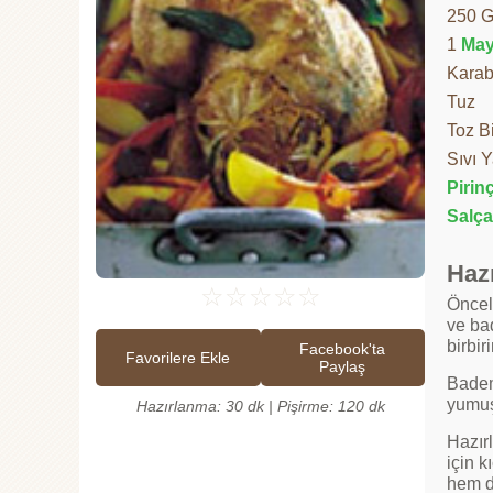
250 G
1
Ma
Karab
Tuz
Toz B
Sıvı 
Pirin
Salça
Hazı
☆
☆
☆
☆
☆
Öncel
ve ba
birbir
Facebook'ta
Favorilere Ekle
Paylaş
Badem
yumuş
Hazırlanma: 30 dk | Pişirme: 120 dk
Hazırl
için k
hem d