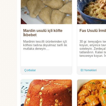
Mardin usulü içli köfte
Fas Usulü İrmi
İkbebet
Mardinin tescilli ürünlerinden içli
30 gr. tereyağını t
köftesi tadına doyulmaz tarifi ile
koyun, eriyince tav
mutlaka deneyin....
soteleyin. Zerdeçal 
tatlandırın. Kalan t
tencereye koyun. İr
Çorbalar
Et Yemekleri