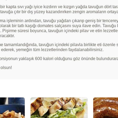
bir kapta sıvı yağı iyice kızdırın ve kızgın yağda tavuğun dört ta
tavuğa çıtır bir dış yüzey kazandırırken zengin aromaların ortay
tma işleminin ardından, tavuğu yağdan çıkarıp geniş bir tencerey
olarak bir tatlı kaşığı domates salçasını suya ilave edin. Tavuğ
n. Pişirme süresi boyunca, tavuğun içindeki pilav ve etin lezzetle
racaktır.
me tamamlandığında, tavuğun içindeki pilavla birlikte eti özenle
s ederek, yemeğin tüm lezzetlerinden faydalanabilirsiniz.
rsiyonun yaklaşık 600 kalori olduğunu göz önünde bulundurarak bu
 olsun!