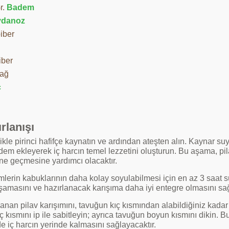
r.
Badem
ydanoz
iber
iber
Yağ
ç
rlanışı
ikle pirinci hafifçe kaynatın ve ardından ateşten alın. Kaynar s
dem ekleyerek iç harcın temel lezzetini oluşturun. Bu aşama, p
ine geçmesine yardımcı olacaktır.
lerin kabuklarının daha kolay soyulabilmesi için en az 3 saat su
amasını ve hazırlanacak karışıma daha iyi entegre olmasını sağ
anan pilav karışımını, tavuğun kıç kısmından alabildiğiniz kadar
ıç kısmını ip ile sabitleyin; ayrıca tavuğun boyun kısmını dikin.
e iç harcın yerinde kalmasını sağlayacaktır.