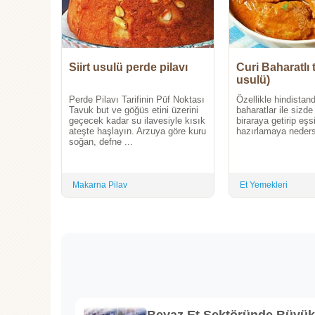
Siirt usulü perde pilavı
Curi Baharatlı 
usulü)
Perde Pilavı Tarifinin Püf Noktası
Özellikle hindistand
Tavuk but ve göğüs etini üzerini
baharatlar ile sizd
geçecek kadar su ilavesiyle kısık
biraraya getirip eşs
ateşte haşlayın. Arzuya göre kuru
hazırlamaya nedersi
soğan, defne ...
Makarna Pilav
Et Yemekleri
Beyaz Et Sektöründe Büyü