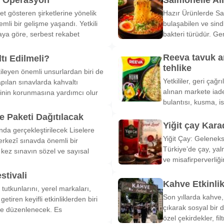
et gösteren şirketlerine yönelik
Hazır Ürünlerde Sa
li bir gelişme yaşandı. Yetkili
bulaşabilen ve sind
ya göre, serbest rekabet
bakteri türüdür. Ge
Reeva tavuk a
tı Edilmeli?
tehlike
ileyen önemli unsurlardan biri de
Yetkililer, geri çağ
pılan sınavlarda kahvaltı
alınan markete iade
inin korunmasına yardımcı olur
bulantısı, kusma, is
 Paketi Dağıtılacak
Yiğit çay Kara
nda gerçekleştirilecek Liselere
Yiğit Çay: Gelenek
rkezî sınavda önemli bir
Türkiye’de çay, yal
k kez sınavın sözel ve sayısal
ve misafirperverliğ
stivali
Kahve Etkinli
tutkunlarını, yerel markaları,
Son yıllarda kahve,
etiren keyifli etkinliklerden biri
çıkarak sosyal bir 
de düzenlenecek. Es
özel çekirdekler, fi