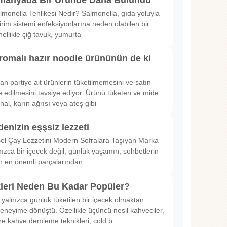
lmonella Tehlikesi Nedir? Salmonella, gıda yoluyla
irim sistemi enfeksiyonlarına neden olabilen bir
nellikle çiğ tavuk, yumurta
romalı hazır noodle ürününün de ki
rılan partiye ait ürünlerin tüketilmemesini ve satın
 edilmesini tavsiye ediyor. Ürünü tüketen ve mide
hal, karın ağrısı veya ateş gibi
denizin eşşsiz lezzeti
sel Çay Lezzetini Modern Sofralara Taşıyan Marka
nızca bir içecek değil; günlük yaşamın, sohbetlerin
in en önemli parçalarından
kleri Neden Bu Kadar Popüler?
 yalnızca günlük tüketilen bir içecek olmaktan
deneyime dönüştü. Özellikle üçüncü nesil kahveciler,
ltre kahve demleme teknikleri, cold b