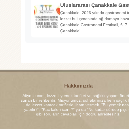
Uluslararası Çanakkale Gas
Çanakkale, 2026 yılında gastronomi tu
lezzet buluşmasında ağırlamaya hazırl
Çanakkale Gastronomi Festivali, 6–7 
Çanakkale’
Hakkımızda
Afiyetle.com, lezzetli yemek tarifleri ve sağlıklı yaşam öneri
sunan bir rehberdir. Misyonumuz, sofralarınıza hem sağlık
de lezzet katacak tariflerle ilham vermek. "Bu yemek nası
yapılır?", "Kaç kalori içerir?" ya da "Ne kadar sürede pişe
gibi soruların cevapları için doğru adrestesiniz.