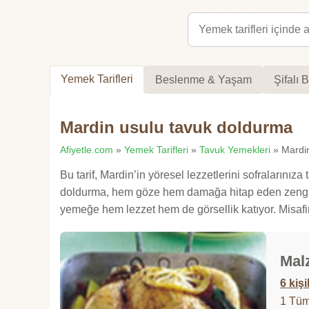
Yemek Tarifleri
Beslenme & Yaşam
Şifalı B
Mardin usulu tavuk doldurma
Afiyetle.com
»
Yemek Tarifleri
»
Tavuk Yemekleri
» Mardin
Bu tarif, Mardin’in yöresel lezzetlerini sofraları
doldurma, hem göze hem damağa hitap eden zengin a
yemeğe hem lezzet hem de görsellik katıyor. Misafir
Mal
6 kişi
1 Tü