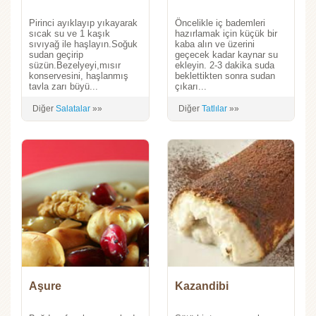
Pirinci ayıklayıp yıkayarak
Öncelikle iç bademleri
sıcak su ve 1 kaşık
hazırlamak için küçük bir
sıvıyağ ile haşlayın.Soğuk
kaba alın ve üzerini
sudan geçirip
geçecek kadar kaynar su
süzün.Bezelyeyi,mısır
ekleyin. 2-3 dakika suda
konservesini, haşlanmış
beklettikten sonra sudan
tavla zarı büyü...
çıkarı...
Diğer
Salatalar
»»
Diğer
Tatlılar
»»
Aşure
Kazandibi