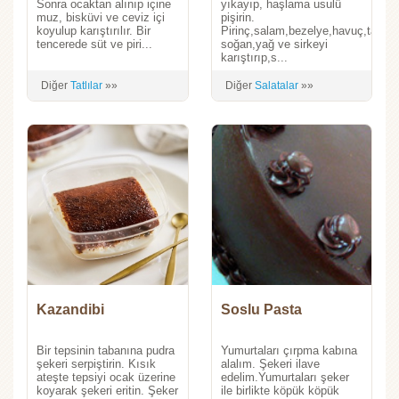
Sonra ocaktan alınıp içine
yıkayıp, haşlama usulü
muz, bisküvi ve ceviz içi
pişirin.
koyulup karıştırılır. Bir
Pirinç,salam,bezelye,havuç,taze
tencerede süt ve piri...
soğan,yağ ve sirkeyi
karıştırıp,s...
Diğer
Tatlılar
»»
Diğer
Salatalar
»»
Kazandibi
Soslu Pasta
Bir tepsinin tabanına pudra
Yumurtaları çırpma kabına
şekeri serpiştirin. Kısık
alalım. Şekeri ilave
ateşte tepsiyi ocak üzerine
edelim.Yumurtaları şeker
koyarak şekeri eritin. Şeker
ile birlikte köpük köpük