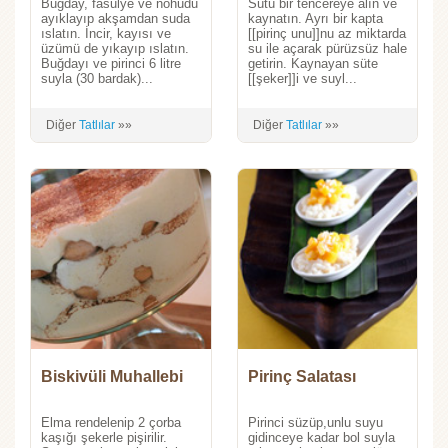
Buğday, fasulye ve nohudu
Sütü bir tencereye alın ve
ayıklayıp akşamdan suda
kaynatın. Ayrı bir kapta
ıslatın. İncir, kayısı ve
[[pirinç unu]]nu az miktarda
üzümü de yıkayıp ıslatın.
su ile açarak pürüzsüz hale
Buğdayı ve pirinci 6 litre
getirin. Kaynayan süte
suyla (30 bardak)...
[[şeker]]i ve suyl...
Diğer
Tatlılar
»»
Diğer
Tatlılar
»»
Biskivüli Muhallebi
Pirinç Salatası
Elma rendelenip 2 çorba
Pirinci süzüp,unlu suyu
kaşığı şekerle pişirilir.
gidinceye kadar bol suyla