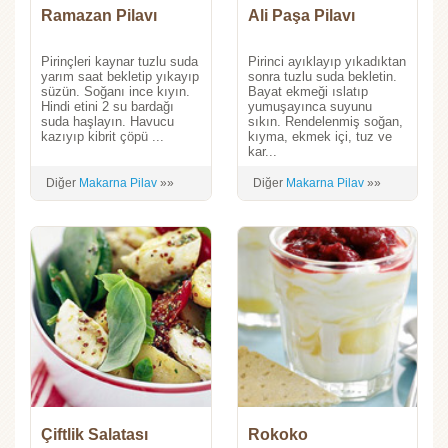
Ramazan Pilavı
Ali Paşa Pilavı
Pirinçleri kaynar tuzlu suda
Pirinci ayıklayıp yıkadıktan
yarım saat bekletip yıkayıp
sonra tuzlu suda bekletin.
süzün. Soğanı ince kıyın.
Bayat ekmeği ıslatıp
Hindi etini 2 su bardağı
yumuşayınca suyunu
suda haşlayın. Havucu
sıkın. Rendelenmiş soğan,
kazıyıp kibrit çöpü ...
kıyma, ekmek içi, tuz ve
kar...
Diğer
Makarna Pilav
»»
Diğer
Makarna Pilav
»»
Çiftlik Salatası
Rokoko