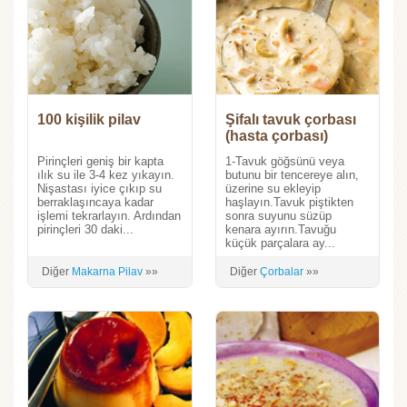
100 kişilik pilav
Şifalı tavuk çorbası
(hasta çorbası)
Pirinçleri geniş bir kapta
1-Tavuk göğsünü veya
ılık su ile 3-4 kez yıkayın.
butunu bir tencereye alın,
Nişastası iyice çıkıp su
üzerine su ekleyip
berraklaşıncaya kadar
haşlayın.Tavuk piştikten
işlemi tekrarlayın. Ardından
sonra suyunu süzüp
pirinçleri 30 daki...
kenara ayırın.Tavuğu
küçük parçalara ay...
Diğer
Makarna Pilav
»»
Diğer
Çorbalar
»»