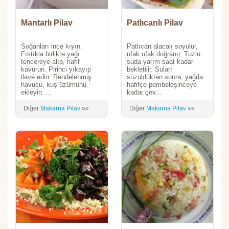
Mantarlı Pilav
Patlıcanlı Pilav
Soğanları ince kıyın.
Patlıcan alacalı soyulur,
Fıstıkla birlikte yağı
ufak ufak doğranır. Tuzlu
tencereye alıp, hafif
suda yarım saat kadar
kavurun. Pirinci yıkayıp
bekletilir. Suları
ilave edin. Rendelenmiş
süzüldükten sonra, yağda
havucu, kuş üzümünü
hafifçe pembeleşinceye
ekleyin. ...
kadar çev...
Diğer
Makarna Pilav
»»
Diğer
Makarna Pilav
»»