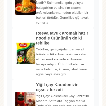
Nedir? Salmonella, gıda yoluyla
bulaşabilen ve sindirim sistemi
enfeksiyonlarına neden olabilen bir
bakteri türüdür. Genellikle çiğ tavuk,
yumurta
Reeva tavuk aromalı hazır
noodle ürününün de ki
tehlike
Yetkililer, geri çağrılan partiye ait
ürünlerin tüketilmemesini ve satın
alınan markete iade edilmesini
tavsiye ediyor. Ürünü tüketen ve
mide bulantısı, kusma, ishal, karın
ağrısı veya ateş gibi
Yiğit çay Karadenizin
eşşsiz lezzeti
Yiğit Çay: Geleneksel Çay Lezzetini
Modern Sofralara Taşıyan Marka
Türkiye’de çay, yalnızca bir içecek