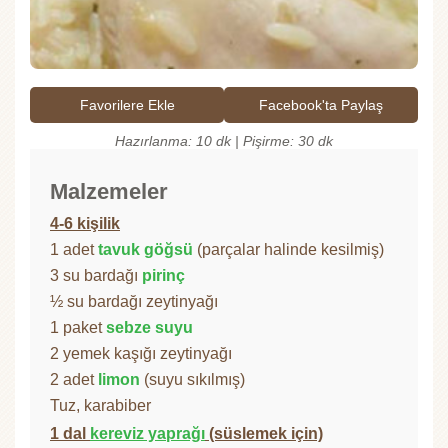
Favorilere Ekle
Facebook'ta Paylaş
Hazırlanma: 10 dk | Pişirme: 30 dk
Malzemeler
4-6 kişilik
1 adet
tavuk göğsü
(parçalar halinde kesilmiş)
3 su bardağı
pirinç
½ su bardağı zeytinyağı
1 paket
sebze suyu
2 yemek kaşığı zeytinyağı
2 adet
limon
(suyu sıkılmış)
Tuz, karabiber
1 dal
kereviz yaprağı
(süslemek için)