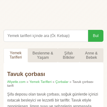
Bul
Yemek
Beslenme &
Şifalı
Anne &
Tarifleri
Yaşam
Bitkiler
Bebek
Tavuk çorbası
Afiyetle.com
»
Yemek Tarifleri
»
Çorbalar
» Tavuk çorbası
tarifi
Şifa deposu olan tavuk çorbası, soğuk günlerde içinizi
ısıtacak besleyici ve lezzetli bir tariftir. Tavuk etiyle
zenginleşen, limon suyu ve sebzelerin aromasıyla