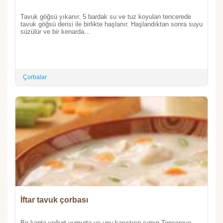
Tavuk göğsü yıkanır. 5 bardak su ve tuz koyulan tencerede
tavuk göğsü derisi ile birlikte haşlanır. Haşlandıktan sonra suyu
süzülür ve bir kenarda...
Çorbalar
İftar tavuk çorbası
Bir kapta yoğurt yumurta ve unu karıştırıp çırpın.Tencereye