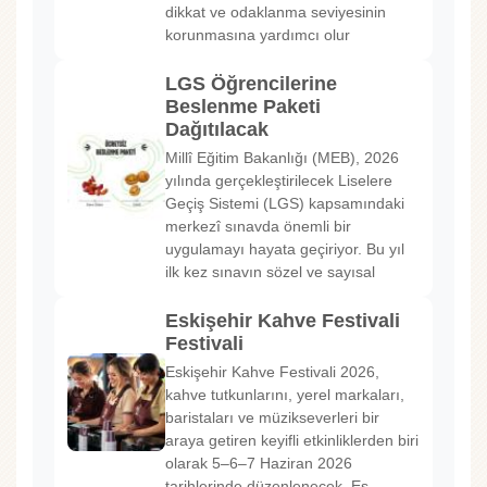
dikkat ve odaklanma seviyesinin
korunmasına yardımcı olur
LGS Öğrencilerine
Beslenme Paketi
Dağıtılacak
Millî Eğitim Bakanlığı (MEB), 2026
yılında gerçekleştirilecek Liselere
Geçiş Sistemi (LGS) kapsamındaki
merkezî sınavda önemli bir
uygulamayı hayata geçiriyor. Bu yıl
ilk kez sınavın sözel ve sayısal
Eskişehir Kahve Festivali
Festivali
Eskişehir Kahve Festivali 2026,
kahve tutkunlarını, yerel markaları,
baristaları ve müzikseverleri bir
araya getiren keyifli etkinliklerden biri
olarak 5–6–7 Haziran 2026
tarihlerinde düzenlenecek. Es