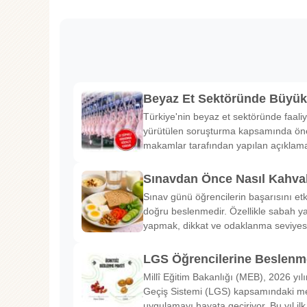
Beyaz Et Sektöründe Büyü
Türkiye'nin beyaz et sektöründe faaliy
yürütülen soruşturma kapsamında önem
makamlar tarafından yapılan açıklama
Sınavdan Önce Nasıl Kahval
Sınav günü öğrencilerin başarısını etk
doğru beslenmedir. Özellikle sabah ya
yapmak, dikkat ve odaklanma seviyes
LGS Öğrencilerine Beslenme
Millî Eğitim Bakanlığı (MEB), 2026 yılı
Geçiş Sistemi (LGS) kapsamındaki me
uygulamayı hayata geçiriyor. Bu yıl il