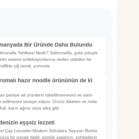
lmanyada Bir Üründe Daha Bulundu
lmonella Tehlikesi Nedir? Salmonella, gıda yoluyla
irim sistemi enfeksiyonlarına neden olabilen bir
nellikle çiğ tavuk, yumurta
romalı hazır noodle ürününün de ki
rılan partiye ait ürünlerin tüketilmemesini ve satın
 edilmesini tavsiye ediyor. Ürünü tüketen ve mide
hal, karın ağrısı veya ateş gibi
denizin eşşsiz lezzeti
sel Çay Lezzetini Modern Sofralara Taşıyan Marka
nızca bir içecek değil; günlük yaşamın, sohbetlerin