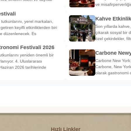
ve misafirperverliğ
stivali
Kahve Etkinli
tutkunlarını, yerel markaları,
Son yıllarda kahve,
etiren keyifli etkinliklerden biri
çıkarak sosyal bir 
de düzenlenecek. Es
özel çekirdekler, fi
tronomi Festivali 2026
Carbone Newy
tkunlarını yeniden önemli bir
Carbone New York: 
anıyor. 4. Uluslararası
Carbone, New York’
Haziran 2026 tarihlerinde
olarak gastronomi 
Hızlı Linkler