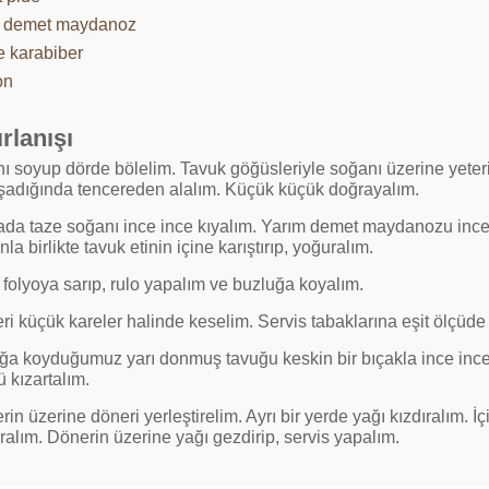
 demet maydanoz
e karabiber
on
rlanışı
ı soyup dörde bölelim. Tavuk göğüsleriyle soğanı üzerine yeteri
adığında tencereden alalım. Küçük küçük doğrayalım.
ada taze soğanı ince ince kıyalım. Yarım demet maydanozu ince 
la birlikte tavuk etinin içine karıştırıp, yoğuralım.
 folyoya sarıp, rulo yapalım ve buzluğa koyalım.
ri küçük kareler halinde keselim. Servis tabaklarına eşit ölçüde
ğa koyduğumuz yarı donmuş tavuğu keskin bir bıçakla ince ince, 
 kızartalım.
rin üzerine döneri yerleştirelim. Ayrı bir yerde yağı kızdıralım. İ
ıralım. Dönerin üzerine yağı gezdirip, servis yapalım.