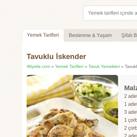
Yemek Tarifleri
Beslenme & Yaşam
Şifalı B
Tavuklu İskender
Afiyetle.com
»
Yemek Tarifleri
»
Tavuk Yemekleri
» Tavuklu
Mal
2 ade
1 ade
3 ade
1 çor
2 çor
2 ade