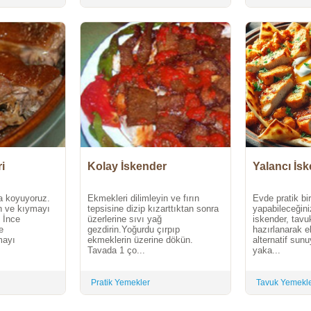
i
Kolay İskender
Yalancı İs
na koyuyoruz.
Ekmekleri dilimleyin ve fırın
Evde pratik bi
n ve kıymayı
tepsisine dizip kızarttıktan sonra
yapabileceğini
. İnce
üzerlerine sıvı yağ
iskender, tavuk
e
gezdirin.Yoğurdu çırpıp
hazırlanarak e
mayı
ekmeklerin üzerine dökün.
alternatif sunu
Tavada 1 ço...
yaka...
Pratik Yemekler
Tavuk Yemekle