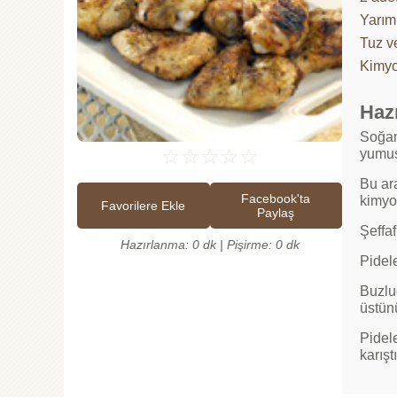
Yarım
Tuz v
Kimy
Hazı
Soğan
☆
☆
☆
☆
☆
yumuş
Bu ar
Facebook'ta
kimyon
Favorilere Ekle
Paylaş
Şeffaf
Hazırlanma: 0 dk | Pişirme: 0 dk
Pidele
Buzlu
üstünü
Pidele
karışt