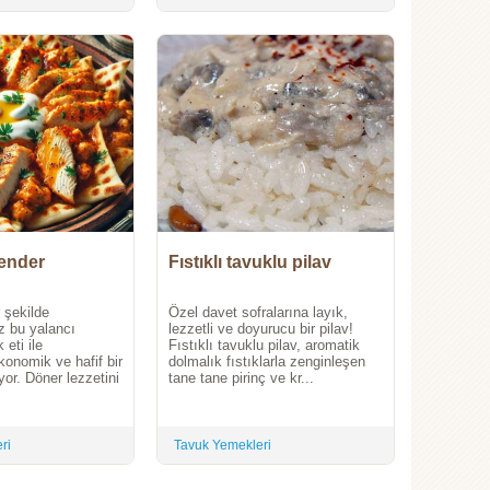
kender
Fıstıklı tavuklu pilav
r şekilde
Özel davet sofralarına layık,
z bu yalancı
lezzetli ve doyurucu bir pilav!
 eti ile
Fıstıklı tavuklu pilav, aromatik
konomik ve hafif bir
dolmalık fıstıklarla zenginleşen
yor. Döner lezzetini
tane tane pirinç ve kr...
ri
Tavuk Yemekleri