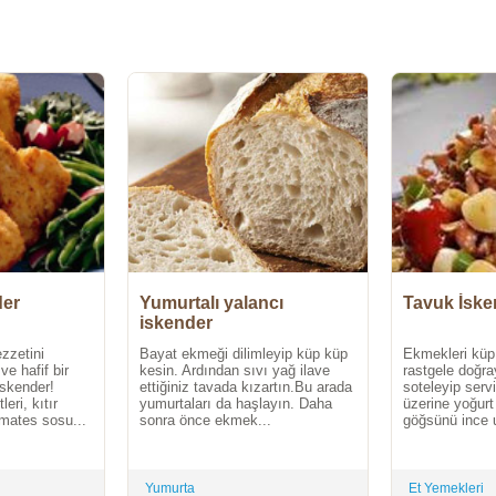
der
Yumurtalı yalancı
Tavuk İske
iskender
zzetini
Bayat ekmeği dilimleyip küp küp
Ekmekleri küp
ve hafif bir
kesin. Ardından sıvı yağ ilave
rastgele doğra
İskender!
ettiğiniz tavada kızartın.Bu arada
soteleyip serv
eri, kıtır
yumurtaları da haşlayın. Daha
üzerine yoğurt
omates sosu...
sonra önce ekmek...
göğsünü ince u
Yumurta
Et Yemekleri