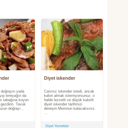
nder
Diyet iskender
 doğrayın yada
Canınız iskender istedi, ancak
yıp tereyağın da
kalori almak istemiyorsunuz; o
is tabağına koyun
halde lezzetli ve düşük kalorili
 gezdirin. Tavuk
diyet iskender tarifimizi
zun doğrayı...
deneyin.Memnun kalacaksınız.
...
Diyet Yemekler