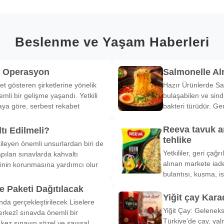
Beslenme ve Yaşam Haberleri
k Operasyon
Salmonelle A
et gösteren şirketlerine yönelik
Hazır Ürünlerde Sa
li bir gelişme yaşandı. Yetkili
bulaşabilen ve sind
ya göre, serbest rekabet
bakteri türüdür. Ge
Reeva tavuk a
tı Edilmeli?
tehlike
ileyen önemli unsurlardan biri de
Yetkililer, geri çağ
pılan sınavlarda kahvaltı
alınan markete iade
inin korunmasına yardımcı olur
bulantısı, kusma, is
 Paketi Dağıtılacak
Yiğit çay Kara
nda gerçekleştirilecek Liselere
Yiğit Çay: Gelenek
rkezî sınavda önemli bir
Türkiye’de çay, yal
k kez sınavın sözel ve sayısal