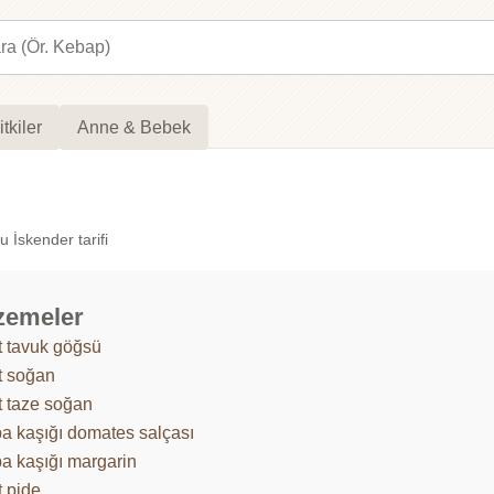
itkiler
Anne & Bebek
 İskender tarifi
zemeler
t tavuk göğsü
t soğan
t taze soğan
ba kaşığı domates salçası
ba kaşığı margarin
t pide