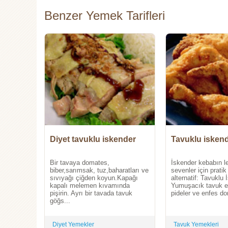
Benzer Yemek Tarifleri
Diyet tavuklu iskender
Tavuklu isken
Bir tavaya domates,
İskender kebabın le
biber,sarımsak, tuz,baharatları ve
sevenler için pratik 
sıvıyağı çiğden koyun.Kapağı
alternatif: Tavuklu 
kapalı melemen kıvamında
Yumuşacık tavuk etl
pişirin. Ayrı bir tavada tavuk
pideler ve enfes d
göğs...
Diyet Yemekler
Tavuk Yemekleri