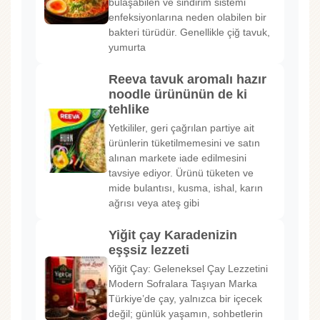
bulaşabilen ve sindirim sistemi
enfeksiyonlarına neden olabilen bir
bakteri türüdür. Genellikle çiğ tavuk,
yumurta
Reeva tavuk aromalı hazır
noodle ürününün de ki
tehlike
Yetkililer, geri çağrılan partiye ait
ürünlerin tüketilmemesini ve satın
alınan markete iade edilmesini
tavsiye ediyor. Ürünü tüketen ve
mide bulantısı, kusma, ishal, karın
ağrısı veya ateş gibi
Yiğit çay Karadenizin
eşşsiz lezzeti
Yiğit Çay: Geleneksel Çay Lezzetini
Modern Sofralara Taşıyan Marka
Türkiye’de çay, yalnızca bir içecek
değil; günlük yaşamın, sohbetlerin