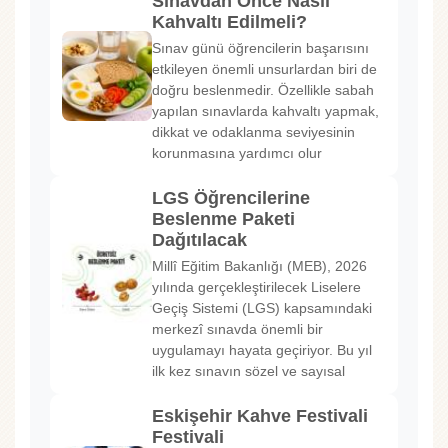
Sınavdan Önce Nasıl
Kahvaltı Edilmeli?
Sınav günü öğrencilerin başarısını
etkileyen önemli unsurlardan biri de
doğru beslenmedir. Özellikle sabah
yapılan sınavlarda kahvaltı yapmak,
dikkat ve odaklanma seviyesinin
korunmasına yardımcı olur
LGS Öğrencilerine
Beslenme Paketi
Dağıtılacak
Millî Eğitim Bakanlığı (MEB), 2026
yılında gerçekleştirilecek Liselere
Geçiş Sistemi (LGS) kapsamındaki
merkezî sınavda önemli bir
uygulamayı hayata geçiriyor. Bu yıl
ilk kez sınavın sözel ve sayısal
Eskişehir Kahve Festivali
Festivali