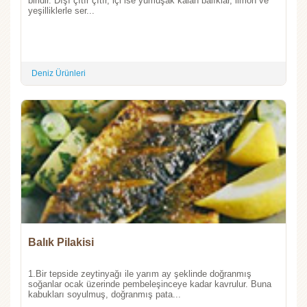
biridir. Dışı çıtır çıtır, içi ise yumuşak kalan balıklar, limon ve
yeşilliklerle ser...
Deniz Ürünleri
Balık Pilakisi
1.Bir tepside zeytinyağı ile yarım ay şeklinde doğranmış
soğanlar ocak üzerinde pembeleşinceye kadar kavrulur. Buna
kabukları soyulmuş, doğranmış pata...