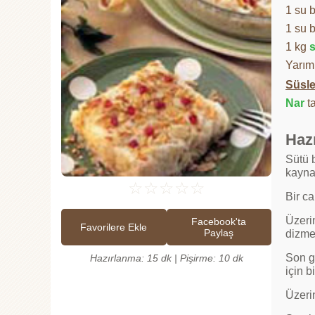
1 su 
1 su 
1 kg
s
Yarım
Süsle
Nar
ta
Hazı
Sütü b
kaynar
☆
☆
☆
☆
☆
Bir ca
Üzerin
Facebook'ta
Favorilere Ekle
Paylaş
dizme
Son gü
Hazırlanma: 15 dk | Pişirme: 10 dk
için b
Üzeri