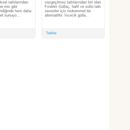
ksel tatlılarından
vazgeçilmez tatlılarından biri olan
ine mis gibi
Fındıklı Güllaç, hafif ve sütlü tatlı
endiğinde hem daha
sevenler için mükemmel bir
zet sunuyo...
alternatiftir. İncecik gülla...
Tatlılar