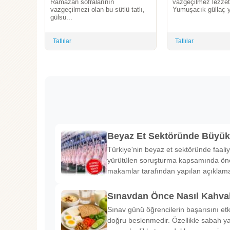
Ramazan sofralarının
vazgeçilmez lezzetle
vazgeçilmezi olan bu sütlü tatlı,
Yumuşacık güllaç y
gülsu...
Tatlılar
Tatlılar
Beyaz Et Sektöründe Büyü
Türkiye'nin beyaz et sektöründe faaliy
yürütülen soruşturma kapsamında önem
makamlar tarafından yapılan açıklama
Sınavdan Önce Nasıl Kahval
Sınav günü öğrencilerin başarısını etk
doğru beslenmedir. Özellikle sabah ya