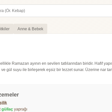
itkiler
Anne & Bebek
e Ramazan ayının en sevilen tatlılarından biridir. Hafif yapısı ve
 ve gül suyu ile birleşerek eşsiz bir lezzet sunar. Üzerine nar 
zemeler
şilik
t
güllaç
yaprağı