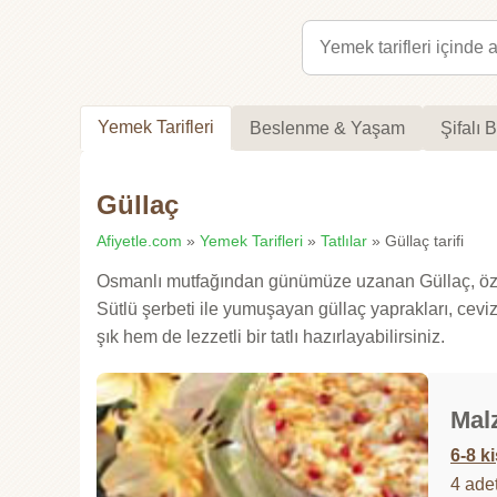
Yemek Tarifleri
Beslenme & Yaşam
Şifalı B
Güllaç
Afiyetle.com
»
Yemek Tarifleri
»
Tatlılar
» Güllaç tarifi
Osmanlı mutfağından günümüze uzanan Güllaç, özellikl
Sütlü şerbeti ile yumuşayan güllaç yaprakları, ceviz
şık hem de lezzetli bir tatlı hazırlayabilirsiniz.
Mal
6-8 ki
4 ade