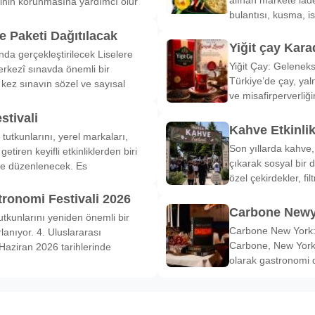
inin korunmasına yardımcı olur
bulantısı, kusma, is
 Paketi Dağıtılacak
Yiğit çay Kara
nda gerçekleştirilecek Liselere
Yiğit Çay: Gelenek
rkezî sınavda önemli bir
Türkiye’de çay, yal
k kez sınavın sözel ve sayısal
ve misafirperverliğ
stivali
Kahve Etkinli
tutkunlarını, yerel markaları,
Son yıllarda kahve,
etiren keyifli etkinliklerden biri
çıkarak sosyal bir 
de düzenlenecek. Es
özel çekirdekler, fi
tronomi Festivali 2026
Carbone Newy
tkunlarını yeniden önemli bir
Carbone New York: 
anıyor. 4. Uluslararası
Carbone, New York’
Haziran 2026 tarihlerinde
olarak gastronomi 