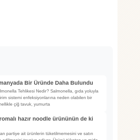
lmanyada Bir Üründe Daha Bulundu
lmonella Tehlikesi Nedir? Salmonella, gıda yoluyla
irim sistemi enfeksiyonlarına neden olabilen bir
nellikle çiğ tavuk, yumurta
romalı hazır noodle ürününün de ki
rılan partiye ait ürünlerin tüketilmemesini ve satın
 edilmesini tavsiye ediyor. Ürünü tüketen ve mide