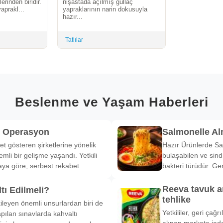
rinden biridir.
nişastada açılmış güllaç
aprakl...
yapraklarının narin dokusuyla
hazır...
Tatlılar
Beslenme ve Yaşam Haberleri
k Operasyon
Salmonelle A
et gösteren şirketlerine yönelik
Hazır Ürünlerde Sa
li bir gelişme yaşandı. Yetkili
bulaşabilen ve sind
ya göre, serbest rekabet
bakteri türüdür. Ge
Reeva tavuk a
tı Edilmeli?
tehlike
ileyen önemli unsurlardan biri de
Yetkililer, geri çağ
pılan sınavlarda kahvaltı
alınan markete iade