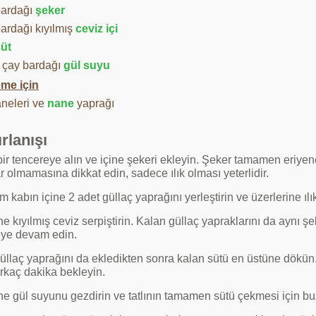
bardağı
şeker
bardağı kıyılmış
ceviz içi
üt
 çay bardağı
gül suyu
me için
neleri ve
nane
yaprağı
rlanışı
ir tencereye alın ve içine şekeri ekleyin. Şeker tamamen eriyene k
 olmamasına dikkat edin, sadece ılık olması yeterlidir.
m kabın içine 2 adet güllaç yaprağını yerleştirin ve üzerlerine ıl
e kıyılmış ceviz serpiştirin. Kalan güllaç yapraklarını da aynı şe
ye devam edin.
llaç yaprağını da ekledikten sonra kalan sütü en üstüne dökün. T
irkaç dakika bekleyin.
ne gül suyunu gezdirin ve tatlının tamamen sütü çekmesi için bu