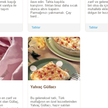
emek kaşığı
ilave edin. Tahta kaşıkla
zarif ve gelene
 vanilya ile
karıştırın. Ilıktan biraz daha sıcak
biri olsa da iç
r taşım
olunca altını kapatın.
muhallebi ekl
.
Parmağınızı yakmamalı. Çay
dolgun bir lez
bard...
Tatlılar
Tatlılar
Yalvaç Güllacı
 en zarif ve
Bu geleneksel tatlı, Türk
iri olan Güllaç,
mutfağının en özel lezzetlerinden
ın
Yalvaç Güllacı, hazır satılan