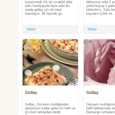
karıştırarak ılık bir sıcaklık elde
laktozsuz süte 2 y
edin.Vanilyayıda ilave edin.Bu
şeker koyup 1 paket
arada güllaç için iki tepsi
tatlandırın. Sütü bi
hazırlayın. İlk tepside gü...
kaynatın.Çilek ve..
Tatlılar
Tatlılar
Güllaç
Güllaç
Güllaç, Osmanlı mutfağından
Osmanlı mutfağının
günümüze kadar gelen en hafif ve
hafif tatlılarından b
en özel tatlılardan biridir.
Ramazan sofraların