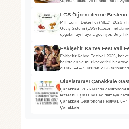
yapmak, dikkat ve odaklanma seviyes
LGS Öğrencilerine Beslenme
Millî Eğitim Bakanlığı (MEB), 2026 yılı
Geçiş Sistemi (LGS) kapsamındaki me
uygulamayı hayata geçiriyor. Bu yıl il
Eskişehir Kahve Festivali Fe
Eskişehir Kahve Festivali 2026, kahve 
baristaları ve müzikseverleri bir araya g
olarak 5–6–7 Haziran 2026 tarihlerin
Uluslararası Çanakkale Gas
Çanakkale, 2026 yılında gastronomi tu
lezzet buluşmasında ağırlamaya hazırl
Çanakkale Gastronomi Festivali, 6–7 
Çanakkale’