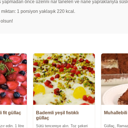
s yapmadan önce üzerini nar taneleri ve nane yapraklarıyla süsl
 miktarı: 1 porsiyon yaklaşık 220 kcal.
 olsun!
i fit güllaç
Bademli yeşil fıstıklı
Muhallebili
güllaç
ır edin. 1 litre
Sütü tencereye alın. Toz şekeri
Güllaç, Ramaz