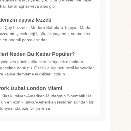
hal, karın ağrısı veya ateş gibi
denizin eşşsiz lezzeti
sel Çay Lezzetini Modern Sofralara Taşıyan Marka
nızca bir içecek değil; günlük yaşamın, sohbetlerin
in en önemli parçalarından
kleri Neden Bu Kadar Popüler?
 yalnızca günlük tüketilen bir içecek olmaktan
deneyime dönüştü. Özellikle üçüncü nesil kahveciler,
ltre kahve demleme teknikleri, cold b
ork Dubai London Miami
Klasik İtalyan-Amerikan Mutfağının Sinematik Hali
un en ikonik İtalyan-Amerikan restoranlarından biri
dünyasında özel bir yere sa