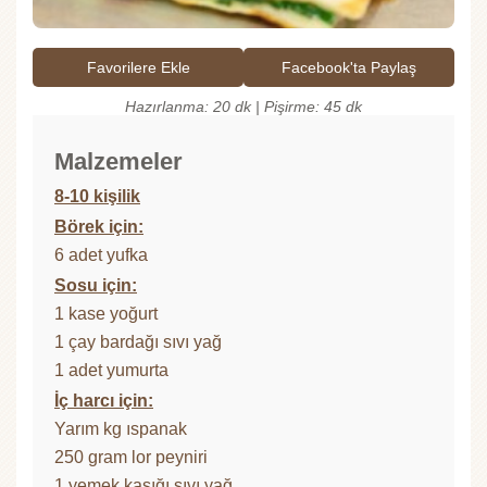
Favorilere Ekle
Facebook'ta Paylaş
Hazırlanma: 20 dk | Pişirme: 45 dk
Malzemeler
8-10 kişilik
Börek için:
6 adet yufka
Sosu için:
1 kase yoğurt
1 çay bardağı sıvı yağ
1 adet yumurta
İç harcı için:
Yarım kg ıspanak
250 gram lor peyniri
1 yemek kaşığı sıvı yağ