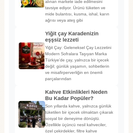
alınan markete iade edilmesini
tavsiye ediyor. Ürünü tüketen ve
mide bulantısı, kusma, ishal, karın
ağrısı veya ateş gibi
Yiğit çay Karadenizin
eşşsiz lezzeti
Yiğit Çay: Geleneksel Çay Lezzetini
Modern Sofralara Taşıyan Marka
Türkiye’de çay, yalnızca bir içecek
değil; günlük yaşamın, sohbetlerin
ve misafirperverliğin en önemli
parçalarından
Kahve Etkinlikleri Neden
Bu Kadar Popüler?
Son yıllarda kahve, yalnızca günlük
tüketilen bir içecek olmaktan çıkarak
sosyal bir deneyime dönüştü.
Özellikle üçüncü nesil kahveciler,
özel çekirdekler, filtre kahve