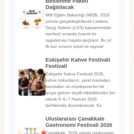
Beslenme Paketi
Dağıtılacak
Millî Eğitim Bakanlığı (MEB), 2026
yılında gerçekleştirilecek Liselere
Geçiş Sistemi (LGS) kapsamındaki
merkezî sınavda önemli bir
uygulamayı hayata geçiriyor. Bu yıl
ilk kez sınavın sözel ve sayısal
Eskişehir Kahve Festivali
Festivali
Eskişehir Kahve Festivali 2026,
kahve tutkunlarını, yerel markaları,
baristaları ve müzikseverleri bir
araya getiren keyifli etkinliklerden biri
olarak 5–6–7 Haziran 2026
tarihlerinde düzenlenecek. Es
Uluslararası Çanakkale
Gastronomi Festivali 2026
Çanakkale, 2026 yılında gastronomi