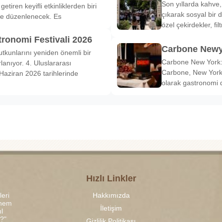
Son yıllarda kahve,
etiren keyifli etkinliklerden biri
çıkarak sosyal bir 
de düzenlenecek. Es
özel çekirdekler, fi
tronomi Festivali 2026
Carbone Newy
tkunlarını yeniden önemli bir
Carbone New York: 
anıyor. 4. Uluslararası
Carbone, New York’
Haziran 2026 tarihlerinde
olarak gastronomi 
Hızlı Linkler
leri
Hakkımızda
 hem
İletişim
l
r?"
Gizlilik Politikası