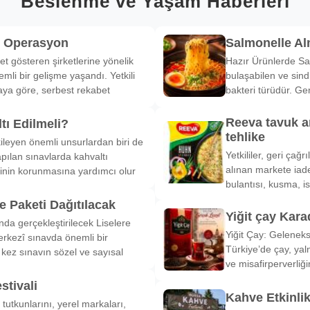
Beslenme ve Yaşam Haberleri
k Operasyon
Salmonelle A
et gösteren şirketlerine yönelik
Hazır Ürünlerde Sa
li bir gelişme yaşandı. Yetkili
bulaşabilen ve sind
ya göre, serbest rekabet
bakteri türüdür. Ge
Reeva tavuk a
tı Edilmeli?
tehlike
ileyen önemli unsurlardan biri de
Yetkililer, geri çağ
pılan sınavlarda kahvaltı
alınan markete iade
inin korunmasına yardımcı olur
bulantısı, kusma, is
 Paketi Dağıtılacak
Yiğit çay Kara
nda gerçekleştirilecek Liselere
Yiğit Çay: Gelenek
rkezî sınavda önemli bir
Türkiye’de çay, yal
k kez sınavın sözel ve sayısal
ve misafirperverliğ
stivali
Kahve Etkinli
tutkunlarını, yerel markaları,