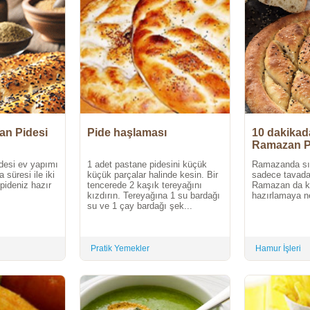
an Pidesi
Pide haşlaması
10 dakikad
Ramazan P
desi ev yapımı
1 adet pastane pidesini küçük
Ramazanda sı
süresi ile iki
küçük parçalar halinde kesin. Bir
sadece tavada 
pideniz hazır
tencerede 2 kaşık tereyağını
Ramazan da ke
kızdırın. Tereyağına 1 su bardağı
hazırlamaya ne
su ve 1 çay bardağı şek...
Pratik Yemekler
Hamur İşleri