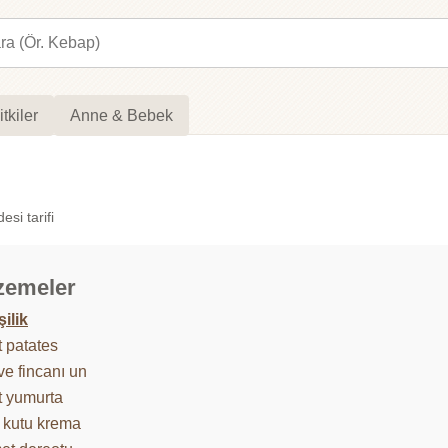
itkiler
Anne & Bebek
esi tarifi
zemeler
şilik
t patates
ve fincanı un
t yumurta
 kutu krema