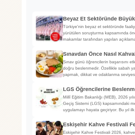
Beyaz Et Sektöründe Büyü
Türkiye'nin beyaz et sektöründe faaliy
yürütülen soruşturma kapsamında önem
makamlar tarafından yapılan açıklama
Sınavdan Önce Nasıl Kahval
Sınav günü öğrencilerin başarısını etk
doğru beslenmedir. Özellikle sabah ya
yapmak, dikkat ve odaklanma seviyes
LGS Öğrencilerine Beslenme
Millî Eğitim Bakanlığı (MEB), 2026 yılı
Geçiş Sistemi (LGS) kapsamındaki me
uygulamayı hayata geçiriyor. Bu yıl il
Eskişehir Kahve Festivali Fe
Eskişehir Kahve Festivali 2026, kahve 