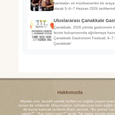
baristaları ve müzikseverleri bir araya g
olarak 5–6–7 Haziran 2026 tarihlerin
Uluslararası Çanakkale Gas
Çanakkale, 2026 yılında gastronomi tu
lezzet buluşmasında ağırlamaya hazırl
Çanakkale Gastronomi Festivali, 6–7 
Çanakkale’
Hakkımızda
Afiyetle.com, lezzetli yemek tarifleri ve sağlıklı yaşam öneri
sunan bir rehberdir. Misyonumuz, sofralarınıza hem sağlık
de lezzet katacak tariflerle ilham vermek. "Bu yemek nası
yapılır?", "Kaç kalori içerir?" ya da "Ne kadar sürede pişe