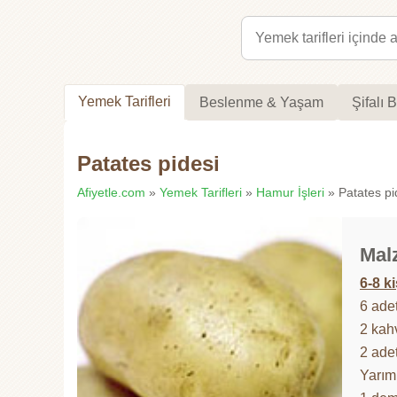
Yemek Tarifleri
Beslenme & Yaşam
Şifalı B
Patates pidesi
Afiyetle.com
»
Yemek Tarifleri
»
Hamur İşleri
» Patates pid
Mal
6-8 ki
6 ade
2 kah
2 ade
Yarım