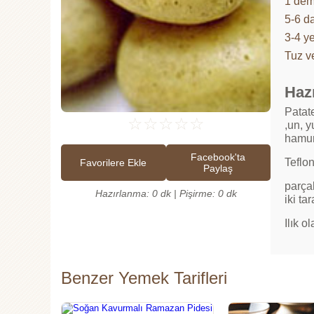
1 dem
5-6 da
3-4 y
Tuz v
Hazı
Patat
☆
☆
☆
☆
☆
,un, y
hamur
Facebook'ta
Teflo
Favorilere Ekle
Paylaş
parçal
Hazırlanma: 0 dk | Pişirme: 0 dk
iki ta
Ilık o
Benzer Yemek Tarifleri