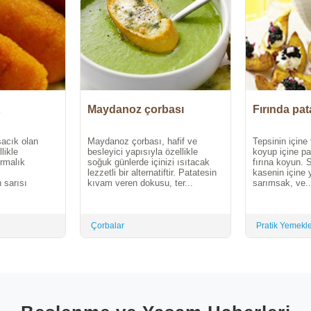
Maydanoz çorbası
Fırında pat
şacık olan
Maydanoz çorbası, hafif ve
Tepsinin içine 
likle
besleyici yapısıyla özellikle
koyup içine pat
ırmalık
soğuk günlerde içinizi ısıtacak
fırına koyun. 
lezzetli bir alternatiftir. Patatesin
kasenin içine 
n sarısı
kıvam veren dokusu, ter...
sarımsak, ve..
Çorbalar
Pratik Yemekl