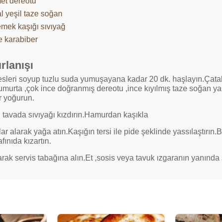
et dereotu
l yeşil taze soğan
emek kaşığı sıvıyağ
e karabiber
rlanışı
esleri soyup tuzlu suda yumuşayana kadar 20 dk. haşlayın.Çatal
umurta ,çok ince doğranmış dereotu ,ince kıyılmış taze soğan yap
 yoğurun.
n tavada sıvıyağı kızdırın.Hamurdan kaşıkla
ar alarak yağa atın.Kaşığın tersi ile pide şeklinde yassılaştırın.
rafınıda kızartın.
larak servis tabağına alın.Et ,sosis veya tavuk ızgaranın yanında 