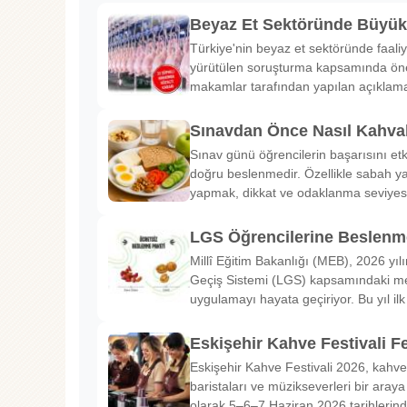
Beyaz Et Sektöründe Büyü
Türkiye'nin beyaz et sektöründe faaliy
yürütülen soruşturma kapsamında önem
makamlar tarafından yapılan açıklama
Sınavdan Önce Nasıl Kahval
Sınav günü öğrencilerin başarısını etk
doğru beslenmedir. Özellikle sabah ya
yapmak, dikkat ve odaklanma seviyes
LGS Öğrencilerine Beslenme
Millî Eğitim Bakanlığı (MEB), 2026 yılı
Geçiş Sistemi (LGS) kapsamındaki me
uygulamayı hayata geçiriyor. Bu yıl il
Eskişehir Kahve Festivali Fe
Eskişehir Kahve Festivali 2026, kahve 
baristaları ve müzikseverleri bir araya g
olarak 5–6–7 Haziran 2026 tarihlerin