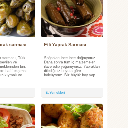
prak sarması
Etli Yaprak Sarması
k sarması, Türk
Soğanları ince ince doğruyoruz.
sevilen ve
Daha sonra tüm iç malzemeleri
eklerinden biri.
ilave edip yoğuruyoruz. Yaprakları
ın hafif ekşimsi
dilediğiniz boyuta göre
cın kıymalı ve
böleüyoruz. Biz büyük boy yap...
Et Yemekleri