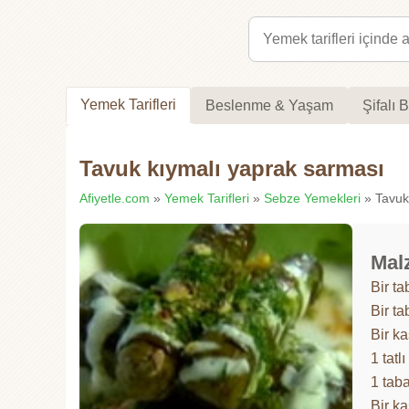
Yemek Tarifleri
Beslenme & Yaşam
Şifalı B
Tavuk kıymalı yaprak sarması
Afiyetle.com
»
Yemek Tarifleri
»
Sebze Yemekleri
» Tavuk 
Mal
Bir t
Bir t
Bir k
1 tatl
1 tab
Bir k