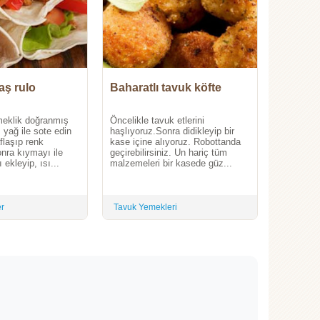
aş rulo
Baharatlı tavuk köfte
meklik doğranmış
Öncelikle tavuk etlerini
 yağ ile sote edin
haşlıyoruz.Sonra didikleyip bir
flaşıp renk
kase içine alıyoruz. Robottanda
onra kıymayı ile
geçirebilirsiniz. Un hariç tüm
 ekleyip, ısı...
malzemeleri bir kasede güz...
er
Tavuk Yemekleri