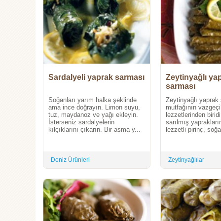
Sardalyeli yaprak sarması
Zeytinyağlı ya
sarması
Soğanları yarım halka şeklinde
Zeytinyağlı yaprak
ama ince doğrayın. Limon suyu,
mutfağının vazgeç
tuz, maydanoz ve yağı ekleyin.
lezzetlerinden biridi
İsterseniz sardalyelerin
sarılmış yaprakların
kılçıklarını çıkarın. Bir asma y...
lezzetli pirinç, soğ
Deniz Ürünleri
Zeytinyağlılar