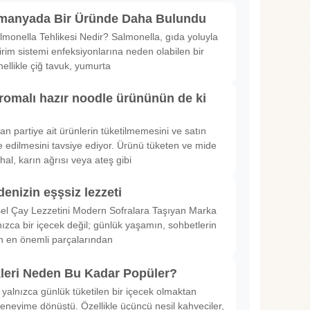
lmanyada Bir Üründe Daha Bulundu
lmonella Tehlikesi Nedir? Salmonella, gıda yoluyla
irim sistemi enfeksiyonlarına neden olabilen bir
nellikle çiğ tavuk, yumurta
romalı hazır noodle ürününün de ki
rılan partiye ait ürünlerin tüketilmemesini ve satın
 edilmesini tavsiye ediyor. Ürünü tüketen ve mide
hal, karın ağrısı veya ateş gibi
denizin eşşsiz lezzeti
sel Çay Lezzetini Modern Sofralara Taşıyan Marka
nızca bir içecek değil; günlük yaşamın, sohbetlerin
in en önemli parçalarından
kleri Neden Bu Kadar Popüler?
 yalnızca günlük tüketilen bir içecek olmaktan
deneyime dönüştü. Özellikle üçüncü nesil kahveciler,