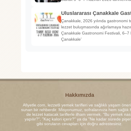
Uluslararası Çanakkale Gas
Çanakkale, 2026 yılında gastronomi tu
lezzet buluşmasında ağırlamaya hazırl
Çanakkale Gastronomi Festivali, 6–7 
Çanakkale’
Hakkımızda
Afiyetle.com, lezzetli yemek tarifleri ve sağlıklı yaşam öneri
sunan bir rehberdir. Misyonumuz, sofralarınıza hem sağlık
de lezzet katacak tariflerle ilham vermek. "Bu yemek nası
yapılır?", "Kaç kalori içerir?" ya da "Ne kadar sürede pişe
gibi soruların cevapları için doğru adrestesiniz.