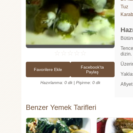
Tuz
Karab
Hazı
Bütün
Tencer
☆
☆
☆
☆
☆
dizin.
Üzeri
Facebook'ta
Favorilere Ekle
Paylaş
Yakla
Hazırlanma: 0 dk | Pişirme: 0 dk
Afiyet
Benzer Yemek Tarifleri