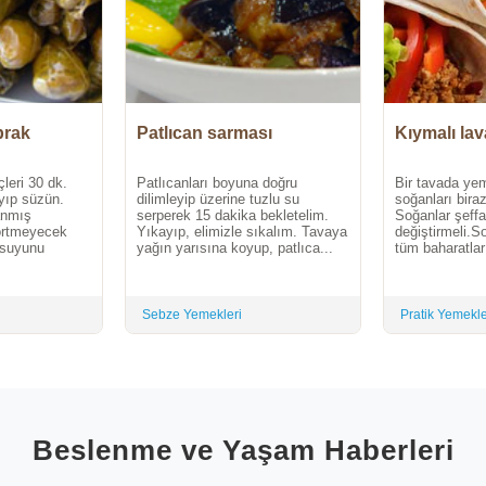
prak
Patlıcan sarması
Kıymalı lav
çleri 30 dk.
Patlıcanları boyuna doğru
Bir tavada ye
ayıp süzün.
dilimleyip üzerine tuzlu su
soğanları biraz
anmış
serperek 15 dakika bekletelim.
Soğanlar şeffa
 örtmeyecek
Yıkayıp, elimizle sıkalım. Tavaya
değiştirmeli.S
 suyunu
yağın yarısına koyup, patlıca...
tüm baharatları
Sebze Yemekleri
Pratik Yemekl
Beslenme ve Yaşam Haberleri