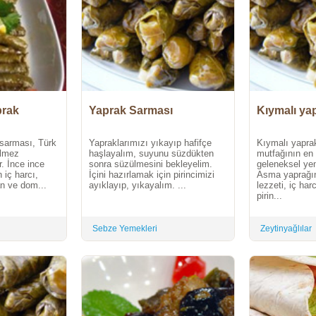
prak
Yaprak Sarması
Kıymalı ya
 sarması, Türk
Yapraklarımızı yıkayıp hafifçe
Kıymalı yapra
ilmez
haşlayalım, suyunu süzdükten
mutfağının en 
r. İnce ince
sonra süzülmesini bekleyelim.
geleneksel yem
 iç harcı,
İçini hazırlamak için pirincimizi
Asma yaprağın
an ve dom...
ayıklayıp, yıkayalım. ...
lezzeti, iç har
pirin...
Sebze Yemekleri
Zeytinyağlılar