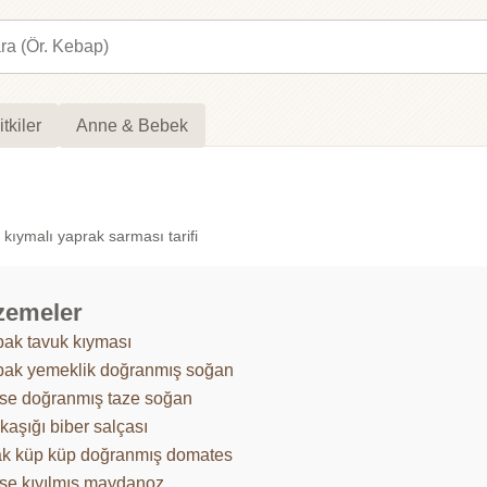
itkiler
Anne & Bebek
kıymalı yaprak sarması tarifi
zemeler
abak tavuk kıyması
abak yemeklik doğranmış soğan
ase doğranmış taze soğan
ı kaşığı biber salçası
ak küp küp doğranmış domates
ase kıyılmış maydanoz