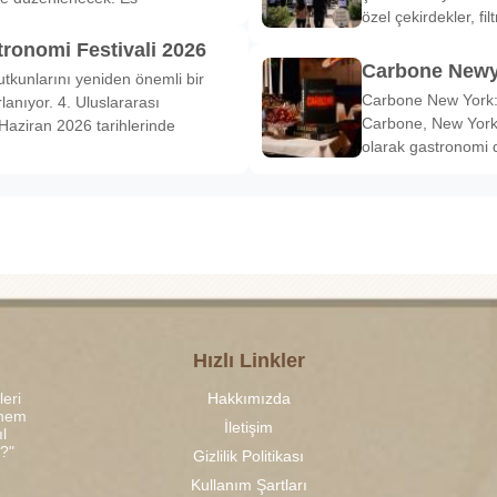
özel çekirdekler, fi
tronomi Festivali 2026
Carbone Newy
tkunlarını yeniden önemli bir
Carbone New York: 
anıyor. 4. Uluslararası
Carbone, New York’
Haziran 2026 tarihlerinde
olarak gastronomi 
Hızlı Linkler
leri
Hakkımızda
 hem
İletişim
l
r?"
Gizlilik Politikası
Kullanım Şartları