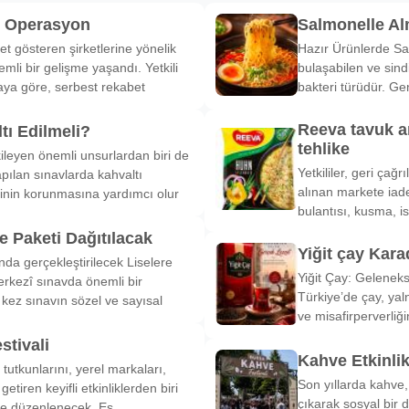
k Operasyon
Salmonelle A
et gösteren şirketlerine yönelik
Hazır Ürünlerde Sa
li bir gelişme yaşandı. Yetkili
bulaşabilen ve sind
ya göre, serbest rekabet
bakteri türüdür. Ge
Reeva tavuk a
tı Edilmeli?
tehlike
ileyen önemli unsurlardan biri de
Yetkililer, geri çağ
pılan sınavlarda kahvaltı
alınan markete iade
inin korunmasına yardımcı olur
bulantısı, kusma, is
 Paketi Dağıtılacak
Yiğit çay Kara
nda gerçekleştirilecek Liselere
Yiğit Çay: Gelenek
rkezî sınavda önemli bir
Türkiye’de çay, yal
k kez sınavın sözel ve sayısal
ve misafirperverliğ
stivali
Kahve Etkinli
tutkunlarını, yerel markaları,
Son yıllarda kahve,
etiren keyifli etkinliklerden biri
çıkarak sosyal bir 
de düzenlenecek. Es