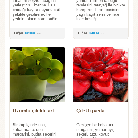
tabanını servis tabağına
yumurta, limon kabuğu
yerleştirin. Üzerine 1 su
rendesini tereyağ ile birlikte
bardağı kayısı suyunu eşit
karıştırın. Fırın tepsisine
şekilde gezdirerek her
yağlı kağıt serin ve ince
yerinin ıslanmasını sağla...
ince kestiği...
Diğer
Tatlılar
»»
Diğer
Tatlılar
»»
Üzümlü çilekli tart
Çileklı pasta
Bir kap içinde unu,
Genişçe bir kaba unu,
kabartma tozunu,
margarini, yumurtayı,
margarini, pudra şekerini
şekeri, tuzu koyup