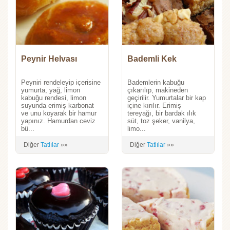
Peynir Helvası
Bademli Kek
Peyniri rendeleyip içerisine
Bademlerin kabuğu
yumurta, yağ, limon
çıkarılıp, makineden
kabuğu rendesi, limon
geçirilir. Yumurtalar bir kap
suyunda erimiş karbonat
içine kırılır. Erimiş
ve unu koyarak bir hamur
tereyağı, bir bardak ılık
yapınız. Hamurdan ceviz
süt, toz şeker, vanilya,
bü...
limo...
Diğer
Tatlılar
»»
Diğer
Tatlılar
»»