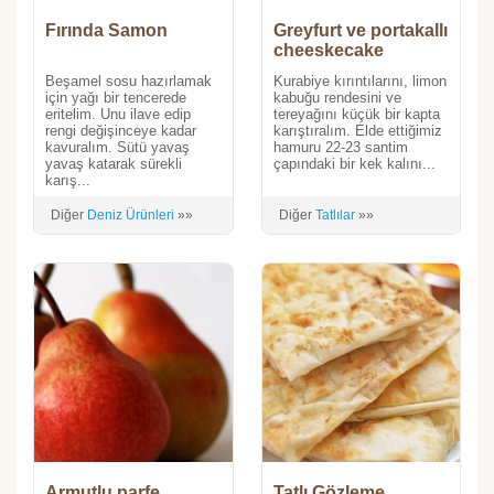
Fırında Samon
Greyfurt ve portakallı
cheeskecake
Beşamel sosu hazırlamak
Kurabiye kırıntılarını, limon
için yağı bir tencerede
kabuğu rendesini ve
eritelim. Unu ilave edip
tereyağını küçük bir kapta
rengi değişinceye kadar
karıştıralım. Elde ettiğimiz
kavuralım. Sütü yavaş
hamuru 22-23 santim
yavaş katarak sürekli
çapındaki bir kek kalını...
karış...
Diğer
Deniz Ürünleri
»»
Diğer
Tatlılar
»»
Armutlu parfe
Tatlı Gözleme