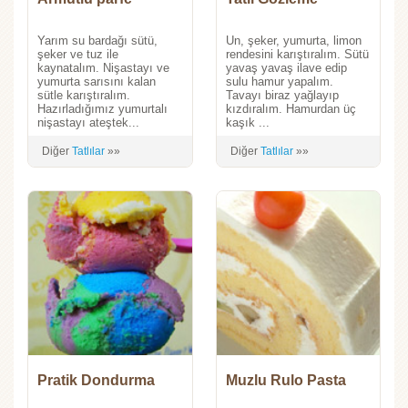
Yarım su bardağı sütü,
Un, şeker, yumurta, limon
şeker ve tuz ile
rendesini karıştıralım. Sütü
kaynatalım. Nişastayı ve
yavaş yavaş ilave edip
yumurta sarısını kalan
sulu hamur yapalım.
sütle karıştıralım.
Tavayı biraz yağlayıp
Hazırladığımız yumurtalı
kızdıralım. Hamurdan üç
nişastayı ateştek...
kaşık ...
Diğer
Tatlılar
»»
Diğer
Tatlılar
»»
Pratik Dondurma
Muzlu Rulo Pasta