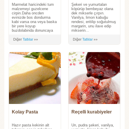
Marmelat haricindeki tum
Şekeri ve yumurtaları
malzemeyi guzelcene
köpürüp bembeyaz olana
cirpin.Daha oncden
dek mikserle çırpın.
evinizde bos dondurma
Vanilya, limon kabuğu
kabi varsa ona veya baska
rendesi, eritilip soğutulmuş
bir yere koyup
margarin, unu ilave edip
buzdolabinda donuncaya
mikserin...
Diğer
Tatlılar
»»
Diğer
Tatlılar
»»
Kolay Pasta
Reçelli kurabiyeler
Hazır pasta kekinin alt
Un, pudra şekeri, vanilya,