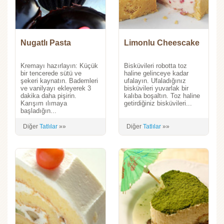
Nugatlı Pasta
Limonlu Cheescake
Kremayı hazırlayın: Küçük
Bisküvileri robotta toz
bir tencerede sütü ve
haline gelinceye kadar
şekeri kaynatın. Bademleri
ufalayın. Ufaladığınız
ve vanilyayı ekleyerek 3
bisküvileri yuvarlak bir
dakika daha pişirin.
kalıba boşaltın. Toz haline
Karışım ılımaya
getirdiğiniz bisküvileri...
başladığın...
Diğer
Tatlılar
»»
Diğer
Tatlılar
»»