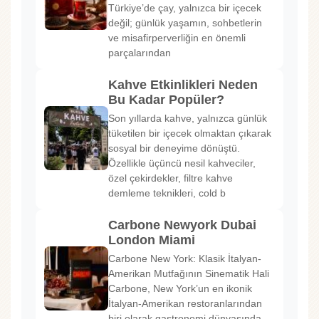
Türkiye’de çay, yalnızca bir içecek
değil; günlük yaşamın, sohbetlerin
ve misafirperverliğin en önemli
parçalarından
Kahve Etkinlikleri Neden
Bu Kadar Popüler?
Son yıllarda kahve, yalnızca günlük
tüketilen bir içecek olmaktan çıkarak
sosyal bir deneyime dönüştü.
Özellikle üçüncü nesil kahveciler,
özel çekirdekler, filtre kahve
demleme teknikleri, cold b
Carbone Newyork Dubai
London Miami
Carbone New York: Klasik İtalyan-
Amerikan Mutfağının Sinematik Hali
Carbone, New York’un en ikonik
İtalyan-Amerikan restoranlarından
biri olarak gastronomi dünyasında