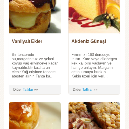
Vanilyalı Ekler
Akdeniz Güneşi
Bir tencerede
Fırınınızı 160 dereceye
su,margarin,tuz ve şekeri
ısıtın. Kare veya diktörtgen
koyup yağ eriyinceye kadar
kek kalıbını yağlayın ve
kaynatılır.Bir tarafta un
hafifçe unlayın. Margarini
elenir.Yağ eriyince tencere
eritin ılımaya bırakın.
ateşten alınır. Tahta ka...
Kekin üzeri için veri...
Diğer
Tatlılar
»»
Diğer
Tatlılar
»»