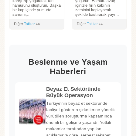
karıştırıp yoğurarak tart
yoğurun. Hamuru avuç
hamurunu oluşturun. Başka
içinizle fırın kabının
bir kap içinde yumurta
zeminini kaplayacak
sarısını,...
şekilde bastırarak yayı...
Diğer
Tatlılar
»»
Diğer
Tatlılar
»»
Beslenme ve Yaşam
Haberleri
Beyaz Et Sektöründe
Büyük Operasyon
Türkiye'nin beyaz et sektöründe
faaliyet gösteren şirketlerine yönelik
yürütülen soruşturma kapsamında
önemli bir gelişme yaşandı. Yetkili
makamlar tarafından yapılan
açıklamaya göre, serbest rekabet