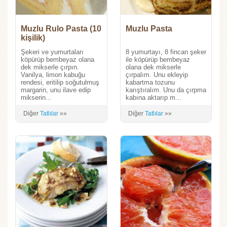
Muzlu Rulo Pasta (10
Muzlu Pasta
kişilik)
Şekeri ve yumurtaları
8 yumurtayı, 8 fincan şeker
köpürüp bembeyaz olana
ile köpürüp bembeyaz
dek mikserle çırpın.
olana dek mikserle
Vanilya, limon kabuğu
çırpalım. Unu ekleyip
rendesi, eritilip soğutulmuş
kabartma tozunu
margarin, unu ilave edip
karıştıralım. Unu da çırpma
mikserin...
kabına aktarıp m...
Diğer
Tatlılar
»»
Diğer
Tatlılar
»»