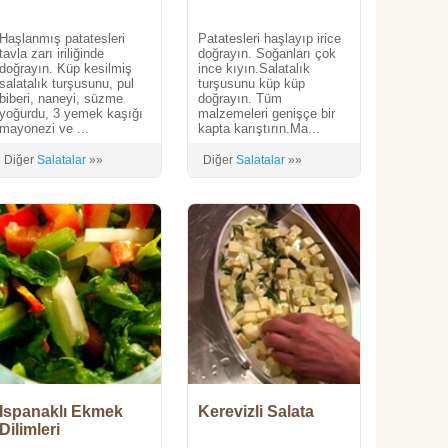
Haşlanmış patatesleri
Patatesleri haşlayıp irice
tavla zarı iriliğinde
doğrayın. Soğanları çok
doğrayın. Küp kesilmiş
ince kıyın.Salatalık
salatalık turşusunu, pul
turşusunu küp küp
biberi, naneyi, süzme
doğrayın. Tüm
yoğurdu, 3 yemek kaşığı
malzemeleri genişçe bir
mayonezi ve ...
kapta karıştırın.Ma...
Diğer
Salatalar
»»
Diğer
Salatalar
»»
Ispanaklı Ekmek
Kerevizli Salata
Dilimleri