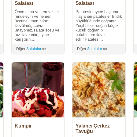
Salatası
Salatası
Önce elma ve kerevizi iri
Patatesler iyice haşlanır.
rendeleyin ve hemen
Haşlanan patatesler fındık
üzerine limon sıkın.
büyüklüğünde doğranır.
Dövülmüş ceviz
Yeşil biber, soğan küçük
,mayonez,salata sosu ve
küçük doğranıp
tuz ilave edin, iyice
patateslere ilave
karıştırın....
edilir.Patatesl...
Diğer
Salatalar
»»
Diğer
Salatalar
»»
Kumpir
Yalancı Çerkez
Tavuğu