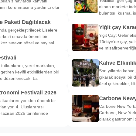
Yetkililer, geri çağ
pılan sınavlarda kahvaltı
alınan markete iade
inin korunmasına yardımcı olur
bulantısı, kusma, is
 Paketi Dağıtılacak
Yiğit çay Kara
nda gerçekleştirilecek Liselere
Yiğit Çay: Gelenek
rkezî sınavda önemli bir
Türkiye’de çay, yal
k kez sınavın sözel ve sayısal
ve misafirperverliğ
stivali
Kahve Etkinli
tutkunlarını, yerel markaları,
Son yıllarda kahve,
etiren keyifli etkinliklerden biri
çıkarak sosyal bir 
de düzenlenecek. Es
özel çekirdekler, fi
tronomi Festivali 2026
Carbone Newy
tkunlarını yeniden önemli bir
Carbone New York: 
anıyor. 4. Uluslararası
Carbone, New York’
Haziran 2026 tarihlerinde
olarak gastronomi 