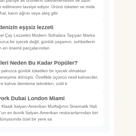
rılan partiye ait ürünlerin tüketilmemesini ve satın
 edilmesini tavsiye ediyor. Ürünü tüketen ve mide
hal, karın ağrısı veya ateş gibi
denizin eşşsiz lezzeti
sel Çay Lezzetini Modern Sofralara Taşıyan Marka
nızca bir içecek değil; günlük yaşamın, sohbetlerin
in en önemli parçalarından
kleri Neden Bu Kadar Popüler?
 yalnızca günlük tüketilen bir içecek olmaktan
deneyime dönüştü. Özellikle üçüncü nesil kahveciler,
ltre kahve demleme teknikleri, cold b
ork Dubai London Miami
Klasik İtalyan-Amerikan Mutfağının Sinematik Hali
un en ikonik İtalyan-Amerikan restoranlarından biri
dünyasında özel bir yere sa