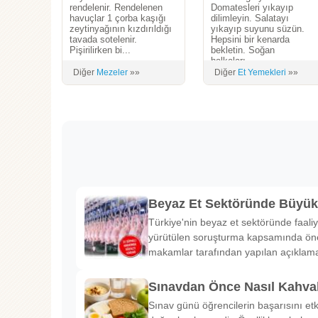
rendelenir. Rendelenen
Domatesleri yıkayıp
havuçlar 1 çorba kaşığı
dilimleyin. Salatayı
zeytinyağının kızdırıldığı
yıkayıp suyunu süzün.
tavada sotelenir.
Hepsini bir kenarda
Pişirilirken bi...
bekletin. Soğan
halkaları...
Diğer
Mezeler
»»
Diğer
Et Yemekleri
»»
Beyaz Et Sektöründe Büyü
Türkiye'nin beyaz et sektöründe faaliy
yürütülen soruşturma kapsamında önem
makamlar tarafından yapılan açıklama
Sınavdan Önce Nasıl Kahval
Sınav günü öğrencilerin başarısını etk