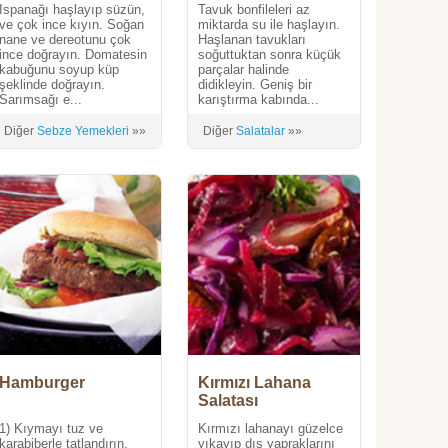
Ispanağı haşlayıp süzün,
Tavuk bonfileleri az
ve çok ince kıyın. Soğan
miktarda su ile haşlayın.
nane ve dereotunu çok
Haşlanan tavukları
ince doğrayın. Domatesin
soğuttuktan sonra küçük
kabuğunu soyup küp
parçalar halinde
şeklinde doğrayın.
didikleyin. Geniş bir
Sarımsağı e...
karıştırma kabında...
Diğer
Sebze Yemekleri
»»
Diğer
Salatalar
»»
Hamburger
Kırmızı Lahana
Salatası
1) Kıymayı tuz ve
Kırmızı lahanayı güzelce
karabiberle tatlandırın.
yıkayıp dış yapraklarını