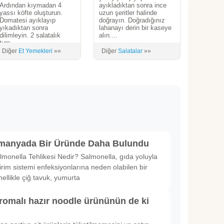
Ardından kıymadan 4
ayıkladıktan sonra ince
yassı köfte oluşturun.
uzun şeritler halinde
Domatesi ayıklayıp
doğrayın. Doğradığınız
yıkadıktan sonra
lahanayı derin bir kaseye
dilimleyin. 2 salatalık
alın....
turş...
Diğer
Et Yemekleri
»»
Diğer
Salatalar
»»
lmanyada Bir Üründe Daha Bulundu
lmonella Tehlikesi Nedir? Salmonella, gıda yoluyla
irim sistemi enfeksiyonlarına neden olabilen bir
nellikle çiğ tavuk, yumurta
romalı hazır noodle ürününün de ki