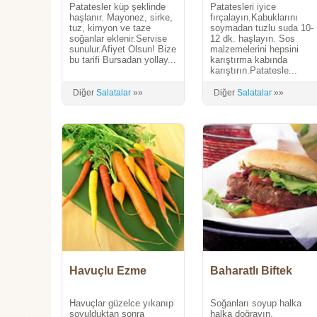
Patatesler küp şeklinde
Patatesleri iyice
haşlanır. Mayonez, sirke,
fırçalayın.Kabuklarını
tuz, kimyon ve taze
soymadan tuzlu suda 10-
soğanlar eklenir.Servise
12 dk. haşlayın. Sos
sunulur.Afiyet Olsun! Bize
malzemelerini hepsini
bu tarifi Bursadan yollay...
karıştırma kabında
karıştırın.Patatesle...
Diğer
Salatalar
»»
Diğer
Salatalar
»»
Havuçlu Ezme
Baharatlı Biftek
Havuçlar güzelce yıkanıp
Soğanları soyup halka
soyulduktan sonra
halka doğrayın.