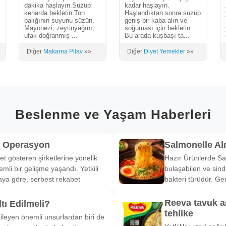
dakika haşlayın.Süzüp
kadar haşlayın.
kenarda bekletin.Ton
Haşlandıktan sonra süzüp
balığının suyunu süzün.
geniş bir kaba alın ve
Mayonezi, zeytinyağını,
soğuması için bekletin.
ufak doğranmış ...
Bu arada kuşbaşı ta...
Diğer
Makarna Pilav
»»
Diğer
Diyet Yemekler
»»
Beslenme ve Yaşam Haberleri
k Operasyon
Salmonelle A
et gösteren şirketlerine yönelik
Hazır Ürünlerde Sa
li bir gelişme yaşandı. Yetkili
bulaşabilen ve sind
ya göre, serbest rekabet
bakteri türüdür. Ge
Reeva tavuk a
tı Edilmeli?
tehlike
ileyen önemli unsurlardan biri de