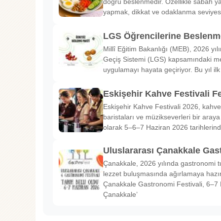
doğru beslenmedir. Özellikle sabah ya
yapmak, dikkat ve odaklanma seviyes
LGS Öğrencilerine Beslenme
Millî Eğitim Bakanlığı (MEB), 2026 yılı
Geçiş Sistemi (LGS) kapsamındaki me
uygulamayı hayata geçiriyor. Bu yıl il
Eskişehir Kahve Festivali Fe
Eskişehir Kahve Festivali 2026, kahve 
baristaları ve müzikseverleri bir araya g
olarak 5–6–7 Haziran 2026 tarihlerin
Uluslararası Çanakkale Gas
Çanakkale, 2026 yılında gastronomi tu
lezzet buluşmasında ağırlamaya hazırl
Çanakkale Gastronomi Festivali, 6–7 
Çanakkale’