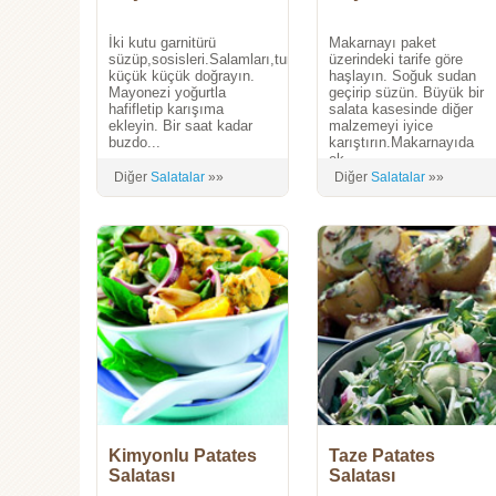
İki kutu garnitürü
Makarnayı paket
süzüp,sosisleri.Salamları,turşuları
üzerindeki tarife göre
küçük küçük doğrayın.
haşlayın. Soğuk sudan
Mayonezi yoğurtla
geçirip süzün. Büyük bir
hafifletip karışıma
salata kasesinde diğer
ekleyin. Bir saat kadar
malzemeyi iyice
buzdo...
karıştırın.Makarnayıda
ek...
Diğer
Salatalar
»»
Diğer
Salatalar
»»
Kimyonlu Patates
Taze Patates
Salatası
Salatası