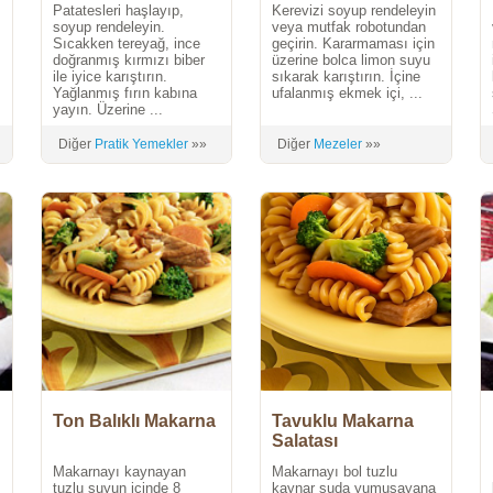
Patatesleri haşlayıp,
Kerevizi soyup rendeleyin
soyup rendeleyin.
veya mutfak robotundan
Sıcakken tereyağ, ince
geçirin. Kararmaması için
doğranmış kırmızı biber
üzerine bolca limon suyu
ile iyice karıştırın.
sıkarak karıştırın. İçine
Yağlanmış fırın kabına
ufalanmış ekmek içi, ...
yayın. Üzerine ...
Diğer
Pratik Yemekler
»»
Diğer
Mezeler
»»
Ton Balıklı Makarna
Tavuklu Makarna
Salatası
Makarnayı kaynayan
Makarnayı bol tuzlu
tuzlu suyun içinde 8
kaynar suda yumuşayana