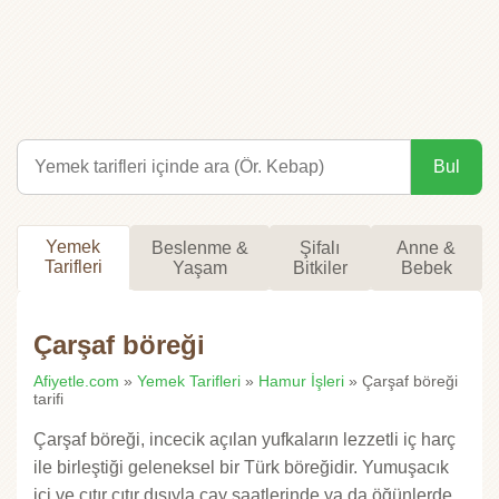
Bul
Yemek
Beslenme &
Şifalı
Anne &
Tarifleri
Yaşam
Bitkiler
Bebek
Çarşaf böreği
Afiyetle.com
»
Yemek Tarifleri
»
Hamur İşleri
» Çarşaf böreği
tarifi
Çarşaf böreği, incecik açılan yufkaların lezzetli iç harç
ile birleştiği geleneksel bir Türk böreğidir. Yumuşacık
içi ve çıtır çıtır dışıyla çay saatlerinde ya da öğünlerde