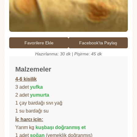
Favorilere Ekle
Facebook'ta Paylaş
Hazırlanma: 30 dk | Pişirme: 45 dk
Malzemeler
4-6 kişilik
3 adet
yufka
2 adet
yumurta
1 çay bardağı sıvı yağ
1 su bardağı su
İç harcı için:
Yarım kg
kuşbaşı doğranmış et
1 adet
soğan
(yemeklik doğranmış)