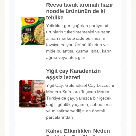
Reeva tavuk aromalı hazır
noodle ürününün de ki
tehlike
Yetkililer, geri çağrılan partiye ait
ürünlerin tüketilmemesini ve satın
alınan markete iade edilmesini
tavsiye ediyor. Ürünü tüketen ve
mide bulantısı, kusma, ishal, karın
ağrısı veya ateş gibi
Yiğit çay Karadenizin
eşşsiz lezzeti
Yiğit Çay: Geleneksel Çay Lezzetini
Modern Sofralara Taşıyan Marka
Türkiye’de çay, yalnızca bir içecek
değil; günlük yaşamın, sohbetlerin
ve misafirperverliğin en önemli
parçalarından
Kahve Etkinlikleri Neden