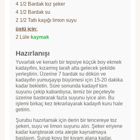
4 1/2 Bardak toz şeker
4 1/2 Bardak su
2 1/2 Tatlı kaşığı limon suyu
üstü için:
2 Lüle
kaymak
Hazırlanışı
Yuvarlak ve kenarlı bir tepsiye küçük boy ekmek
kadayıfını, kızarmış tarafı alta gelecek şekilde
yerleştirin. Üzerine 7 bardak su dökün ve
kadayıfın yumuşayıp büyümesi için 15-20 dakika
kadar bekletin. Süre sonunda kadayıf tüm
suyunu çekip kabardıysa, temiz bir peçeteyle
üzerine bastırarak fazla suyunu iyice alın. Bu
işlemi birkaç kez tekrarlayarak kadayıfı kuru hale
getirin.
Şurubu hazırlamak için derin bir tencereye toz
şekeri, suyu ve limon suyunu alın. Şeker eriyene
kadar karıştırarak orta ateşte kaynatmaya
başlayın. Şurup koyu bir kıvam alana kadar,