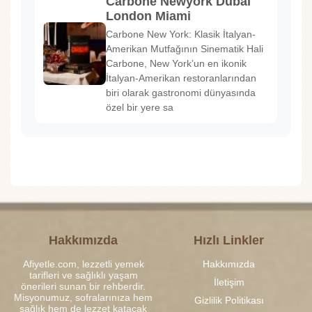
Carbone Newyork Dubai
London Miami
Carbone New York: Klasik İtalyan-
Amerikan Mutfağının Sinematik Hali
Carbone, New York’un en ikonik
İtalyan-Amerikan restoranlarından
biri olarak gastronomi dünyasında
özel bir yere sa
Hakkımızda
Hızlı Linkler
Afiyetle.com, lezzetli yemek
Hakkımızda
tarifleri ve sağlıklı yaşam
İletişim
önerileri sunan bir rehberdir.
Misyonumuz, sofralarınıza hem
Gizlilik Politikası
sağlık hem de lezzet katacak