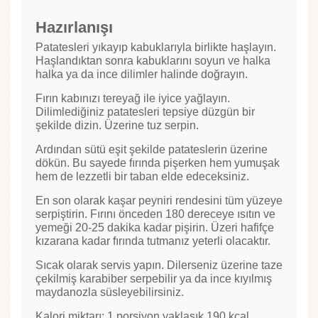
Hazırlanışı
Patatesleri yıkayıp kabuklarıyla birlikte haşlayın.
Haşlandıktan sonra kabuklarını soyun ve halka
halka ya da ince dilimler halinde doğrayın.
Fırın kabınızı tereyağ ile iyice yağlayın.
Dilimlediğiniz patatesleri tepsiye düzgün bir
şekilde dizin. Üzerine tuz serpin.
Ardından sütü eşit şekilde patateslerin üzerine
dökün. Bu sayede fırında pişerken hem yumuşak
hem de lezzetli bir taban elde edeceksiniz.
En son olarak kaşar peyniri rendesini tüm yüzeye
serpiştirin. Fırını önceden 180 dereceye ısıtın ve
yemeği 20-25 dakika kadar pişirin. Üzeri hafifçe
kızarana kadar fırında tutmanız yeterli olacaktır.
Sıcak olarak servis yapın. Dilerseniz üzerine taze
çekilmiş karabiber serpebilir ya da ince kıyılmış
maydanozla süsleyebilirsiniz.
Kalori miktarı: 1 porsiyon yaklaşık 190 kcal