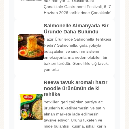
hazırlanıyor. 4. Uluslararası
Çanakkale Gastronomi Festivali, 6–7
Haziran 2026 tarihlerinde Çanakkale’
Salmonelle Almanyada Bir
Üründe Daha Bulundu
Hazır Ürünlerde Salmonella Tehlikesi
Nedir? Salmonella, gıda yoluyla
bulaşabilen ve sindirim sistemi
enfeksiyonlarına neden olabilen bir
bakteri türüdür. Genellikle çiğ tavuk,
yumurta
Reeva tavuk aromalı hazır
noodle ürününün de ki
tehlike
Yetkililer, geri çağrılan partiye ait
ürünlerin tüketilmemesini ve satın
alınan markete iade edilmesini
tavsiye ediyor. Ürünü tüketen ve
mide bulantısı, kusma, ishal, karın