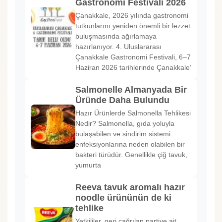
Gastronomi Festivali 2026
Çanakkale, 2026 yılında gastronomi
tutkunlarını yeniden önemli bir lezzet
buluşmasında ağırlamaya
hazırlanıyor. 4. Uluslararası
Çanakkale Gastronomi Festivali, 6–7
Haziran 2026 tarihlerinde Çanakkale’
Salmonelle Almanyada Bir
Üründe Daha Bulundu
Hazır Ürünlerde Salmonella Tehlikesi
Nedir? Salmonella, gıda yoluyla
bulaşabilen ve sindirim sistemi
enfeksiyonlarına neden olabilen bir
bakteri türüdür. Genellikle çiğ tavuk,
yumurta
Reeva tavuk aromalı hazır
noodle ürününün de ki
tehlike
Yetkililer, geri çağrılan partiye ait