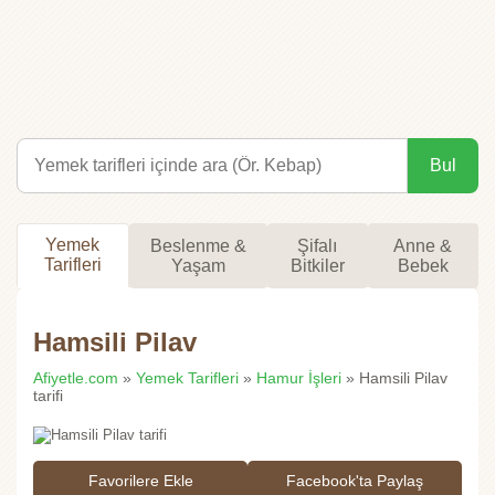
Bul
Yemek
Beslenme &
Şifalı
Anne &
Tarifleri
Yaşam
Bitkiler
Bebek
Hamsili Pilav
Afiyetle.com
»
Yemek Tarifleri
»
Hamur İşleri
» Hamsili Pilav
tarifi
Favorilere Ekle
Facebook'ta Paylaş