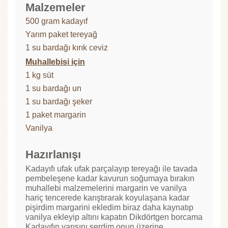
Malzemeler
500 gram kadayıf
Yarım paket tereyağ
1 su bardağı kırık ceviz
Muhallebisi için
1 kg süt
1 su bardağı un
1 su bardağı şeker
1 paket margarin
Vanilya
Hazırlanışı
Kadayıfı ufak ufak parçalayıp tereyağı ile tavada
pembeleşene kadar kavurun soğumaya bırakın
muhallebi malzemelerini margarin ve vanilya
hariç tencerede karıştırarak koyulaşana kadar
pişirdim margarini ekledim biraz daha kaynatıp
vanilya ekleyip altını kapatın Dikdörtgen borcama
Kadayıfın yarısını serdim onun üzerine