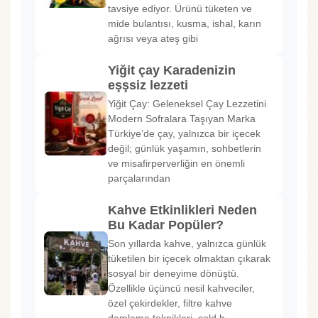
tavsiye ediyor. Ürünü tüketen ve
mide bulantısı, kusma, ishal, karın
ağrısı veya ateş gibi
Yiğit çay Karadenizin
eşşsiz lezzeti
Yiğit Çay: Geleneksel Çay Lezzetini
Modern Sofralara Taşıyan Marka
Türkiye’de çay, yalnızca bir içecek
değil; günlük yaşamın, sohbetlerin
ve misafirperverliğin en önemli
parçalarından
Kahve Etkinlikleri Neden
Bu Kadar Popüler?
Son yıllarda kahve, yalnızca günlük
tüketilen bir içecek olmaktan çıkarak
sosyal bir deneyime dönüştü.
Özellikle üçüncü nesil kahveciler,
özel çekirdekler, filtre kahve
demleme teknikleri, cold b