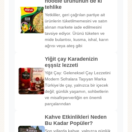
noodle ürününün de ki
tehlike
Yetkililer, geri çağrılan partiye ait
ürünlerin tüketilmemesini ve satın
alınan markete iade edilmesini
tavsiye ediyor. Ürünü tüketen ve
mide bulantısı, kusma, ishal, karın
ağrısı veya ateş gibi
Yiğit çay Karadenizin
eşşsiz lezzeti
Yiğit Çay: Geleneksel Çay Lezzetini
Modern Sofralara Taşıyan Marka
Türkiye’de çay, yalnızca bir içecek
değil; günlük yaşamın, sohbetlerin
ve misafirperverliğin en önemli
parçalarından
Kahve Etkinlikleri Neden
Bu Kadar Popüler?
Son yıllarda kahve, yalnızca günlük