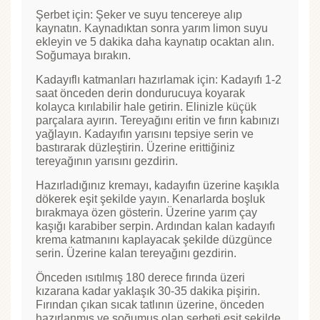
Şerbet için: Şeker ve suyu tencereye alıp
kaynatın. Kaynadıktan sonra yarım limon suyu
ekleyin ve 5 dakika daha kaynatıp ocaktan alın.
Soğumaya bırakın.
Kadayıflı katmanları hazırlamak için: Kadayıfı 1-2
saat önceden derin dondurucuya koyarak
kolayca kırılabilir hale getirin. Elinizle küçük
parçalara ayırın. Tereyağını eritin ve fırın kabınızı
yağlayın. Kadayıfın yarısını tepsiye serin ve
bastırarak düzleştirin. Üzerine erittiğiniz
tereyağının yarısını gezdirin.
Hazırladığınız kremayı, kadayıfın üzerine kaşıkla
dökerek eşit şekilde yayın. Kenarlarda boşluk
bırakmaya özen gösterin. Üzerine yarım çay
kaşığı karabiber serpin. Ardından kalan kadayıfı
krema katmanını kaplayacak şekilde düzgünce
serin. Üzerine kalan tereyağını gezdirin.
Önceden ısıtılmış 180 derece fırında üzeri
kızarana kadar yaklaşık 30-35 dakika pişirin.
Fırından çıkan sıcak tatlının üzerine, önceden
hazırlanmış ve soğumuş olan şerbeti eşit şekilde