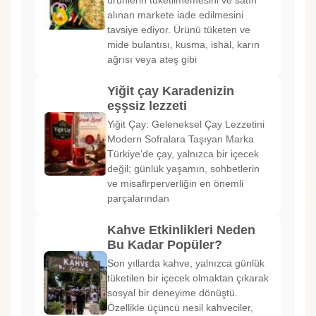
ürünlerin tüketilmemesini ve satın
alınan markete iade edilmesini
tavsiye ediyor. Ürünü tüketen ve
mide bulantısı, kusma, ishal, karın
ağrısı veya ateş gibi
Yiğit çay Karadenizin
eşşsiz lezzeti
Yiğit Çay: Geleneksel Çay Lezzetini
Modern Sofralara Taşıyan Marka
Türkiye’de çay, yalnızca bir içecek
değil; günlük yaşamın, sohbetlerin
ve misafirperverliğin en önemli
parçalarından
Kahve Etkinlikleri Neden
Bu Kadar Popüler?
Son yıllarda kahve, yalnızca günlük
tüketilen bir içecek olmaktan çıkarak
sosyal bir deneyime dönüştü.
Özellikle üçüncü nesil kahveciler,