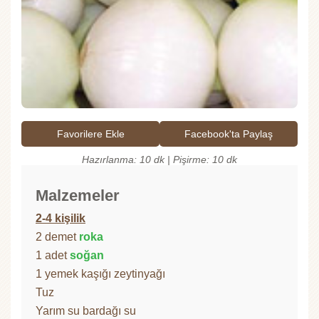
Favorilere Ekle
Facebook'ta Paylaş
Hazırlanma: 10 dk | Pişirme: 10 dk
Malzemeler
2-4 kişilik
2 demet
roka
1 adet
soğan
1 yemek kaşığı zeytinyağı
Tuz
Yarım su bardağı su