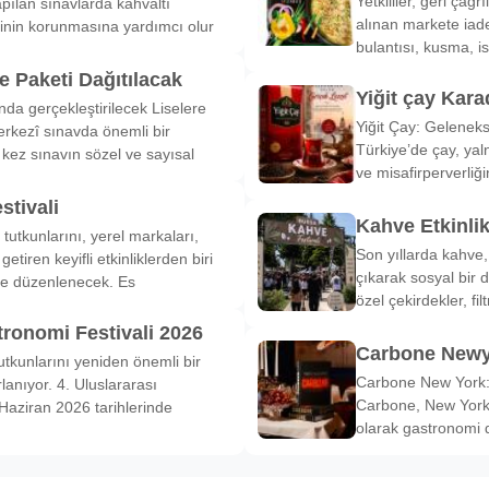
Yetkililer, geri çağ
pılan sınavlarda kahvaltı
alınan markete iade
inin korunmasına yardımcı olur
bulantısı, kusma, is
 Paketi Dağıtılacak
Yiğit çay Kara
nda gerçekleştirilecek Liselere
Yiğit Çay: Gelenek
rkezî sınavda önemli bir
Türkiye’de çay, yal
k kez sınavın sözel ve sayısal
ve misafirperverliğ
stivali
Kahve Etkinli
tutkunlarını, yerel markaları,
Son yıllarda kahve,
etiren keyifli etkinliklerden biri
çıkarak sosyal bir 
de düzenlenecek. Es
özel çekirdekler, fi
tronomi Festivali 2026
Carbone Newy
tkunlarını yeniden önemli bir
Carbone New York: 
anıyor. 4. Uluslararası
Carbone, New York’
Haziran 2026 tarihlerinde
olarak gastronomi 