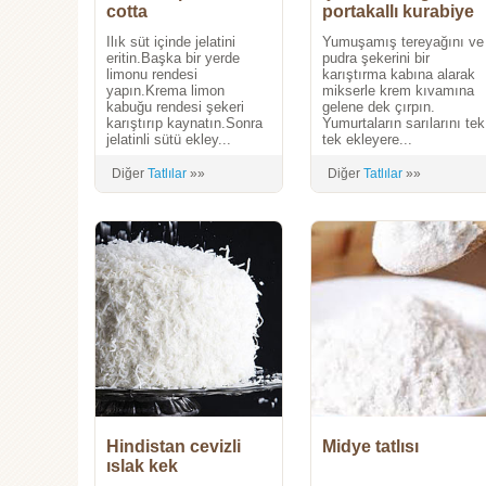
cotta
portakallı kurabiye
Ilık süt içinde jelatini
Yumuşamış tereyağını ve
eritin.Başka bir yerde
pudra şekerini bir
limonu rendesi
karıştırma kabına alarak
yapın.Krema limon
mikserle krem kıvamına
kabuğu rendesi şekeri
gelene dek çırpın.
karıştırıp kaynatın.Sonra
Yumurtaların sarılarını tek
jelatinli sütü ekley...
tek ekleyere...
Diğer
Tatlılar
»»
Diğer
Tatlılar
»»
Hindistan cevizli
Midye tatlısı
ıslak kek