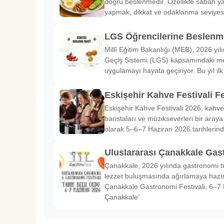
doğru beslenmedir. Özellikle sabah ya
yapmak, dikkat ve odaklanma seviyes
LGS Öğrencilerine Beslenme
Millî Eğitim Bakanlığı (MEB), 2026 yılı
Geçiş Sistemi (LGS) kapsamındaki me
uygulamayı hayata geçiriyor. Bu yıl il
Eskişehir Kahve Festivali Fe
Eskişehir Kahve Festivali 2026, kahve 
baristaları ve müzikseverleri bir araya g
olarak 5–6–7 Haziran 2026 tarihlerin
Uluslararası Çanakkale Gas
Çanakkale, 2026 yılında gastronomi tu
lezzet buluşmasında ağırlamaya hazırl
Çanakkale Gastronomi Festivali, 6–7 
Çanakkale’