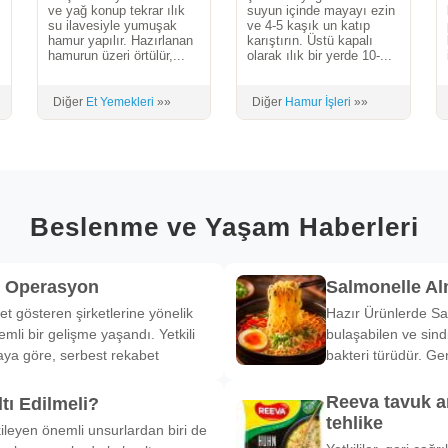
ve yağ konup tekrar ılık
suyun içinde mayayı ezin
su ilavesiyle yumuşak
ve 4-5 kaşık un katıp
hamur yapılır. Hazırlanan
karıştırın. Üstü kapalı
hamurun üzeri örtülür,...
olarak ılık bir yerde 10-...
Diğer
Et Yemekleri
»»
Diğer
Hamur İşleri
»»
Beslenme ve Yaşam Haberleri
k Operasyon
Salmonelle A
et gösteren şirketlerine yönelik
Hazır Ürünlerde Sa
li bir gelişme yaşandı. Yetkili
bulaşabilen ve sind
ya göre, serbest rekabet
bakteri türüdür. Ge
Reeva tavuk a
tı Edilmeli?
tehlike
ileyen önemli unsurlardan biri de