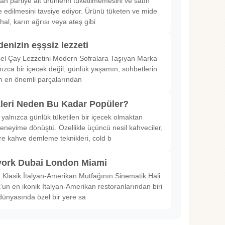
rılan partiye ait ürünlerin tüketilmemesini ve satın
 edilmesini tavsiye ediyor. Ürünü tüketen ve mide
hal, karın ağrısı veya ateş gibi
denizin eşşsiz lezzeti
sel Çay Lezzetini Modern Sofralara Taşıyan Marka
nızca bir içecek değil; günlük yaşamın, sohbetlerin
in en önemli parçalarından
kleri Neden Bu Kadar Popüler?
 yalnızca günlük tüketilen bir içecek olmaktan
deneyime dönüştü. Özellikle üçüncü nesil kahveciler,
ltre kahve demleme teknikleri, cold b
ork Dubai London Miami
Klasik İtalyan-Amerikan Mutfağının Sinematik Hali
un en ikonik İtalyan-Amerikan restoranlarından biri
dünyasında özel bir yere sa