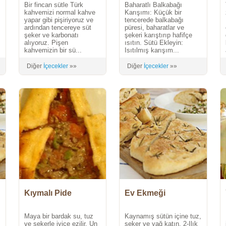
Bir fincan sütle Türk
Baharatlı Balkabağı
baharatlı latte)
kahvemizi normal kahve
Karışımı: Küçük bir
yapar gibi pişiriyoruz ve
tencerede balkabağı
ardından tencereye süt
püresi, baharatlar ve
şeker ve karbonatı
şekeri karıştırıp hafifçe
alıyoruz. Pişen
ısıtın. Sütü Ekleyin:
.
kahvemizin bir sü...
Isıtılmış karışım...
Diğer
İçecekler
»»
Diğer
İçecekler
»»
Kıymalı Pide
Ev Ekmeği
Maya bir bardak su, tuz
Kaynamış sütün içine tuz,
ve şekerle iyice ezilir. Un
şeker ve yağ katın. 2-Ilık