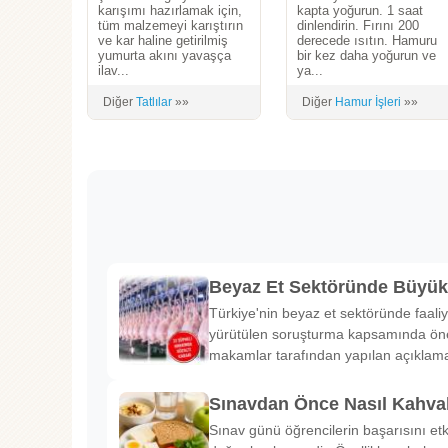
karışımı hazırlamak için,
kapta yoğurun. 1 saat
tüm malzemeyi karıştırın
dinlendirin. Fırını 200
ve kar haline getirilmiş
derecede ısıtın. Hamuru
yumurta akını yavaşça
bir kez daha yoğurun ve
ilav...
ya...
Diğer
Tatlılar
»»
Diğer
Hamur İşleri
»»
Beyaz Et Sektöründe Büyü
Türkiye'nin beyaz et sektöründe faaliy
yürütülen soruşturma kapsamında önem
makamlar tarafından yapılan açıklama
Sınavdan Önce Nasıl Kahval
Sınav günü öğrencilerin başarısını etk