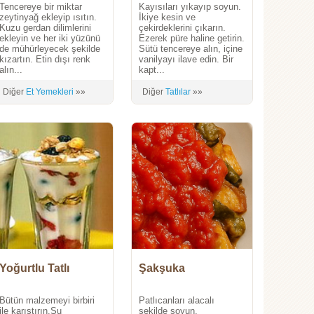
Tencereye bir miktar
Kayısıları yıkayıp soyun.
zeytinyağ ekleyip ısıtın.
İkiye kesin ve
Kuzu gerdan dilimlerini
çekirdeklerini çıkarın.
ekleyin ve her iki yüzünü
Ezerek püre haline getirin.
de mühürleyecek şekilde
Sütü tencereye alın, içine
kızartın. Etin dışı renk
vanilyayı ilave edin. Bir
alın...
kapt...
Diğer
Et Yemekleri
»»
Diğer
Tatlılar
»»
Yoğurtlu Tatlı
Şakşuka
Bütün malzemeyi birbiri
Patlıcanları alacalı
ile karıştırın.Su
şekilde soyun.