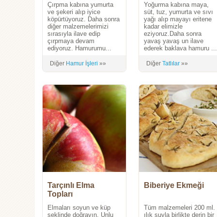
Çırpma kabına yumurta
Yoğurma kabına maya,
ve şekeri alıp iyice
süt, tuz, yumurta ve sıvı
köpürtüyoruz. Daha sonra
yağı alıp mayayı eritene
diğer malzemelerimizi
kadar elimizle
sırasıyla ilave edip
eziyoruz.Daha sonra
çırpmaya devam
yavaş yavaş un ilave
ediyoruz. Hamurumu...
ederek baklava hamuru ..
Diğer
Hamur İşleri
»»
Diğer
Tatlılar
»»
Tarçınlı Elma
Biberiye Ekmeği
Topları
Elmaları soyun ve küp
Tüm malzemeleri 200 ml.
şeklinde doğrayın. Unlu
ılık suyla birlikte derin bir