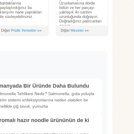
bardaklarına
Uzunlamasına dörde
paylaştırdığınız bu
bölün ve her parçayı
karışımı nane yaprakları
yaklaşık iki santim
ile süsleyebilirsiniz.
uzunluğunda doğrayın.
Doğradığınız patlıcanları
acısın...
Diğer
Pratik Yemekler
»»
Diğer
Mezeler
»»
lmanyada Bir Üründe Daha Bulundu
lmonella Tehlikesi Nedir? Salmonella, gıda yoluyla
irim sistemi enfeksiyonlarına neden olabilen bir
nellikle çiğ tavuk, yumurta
romalı hazır noodle ürününün de ki