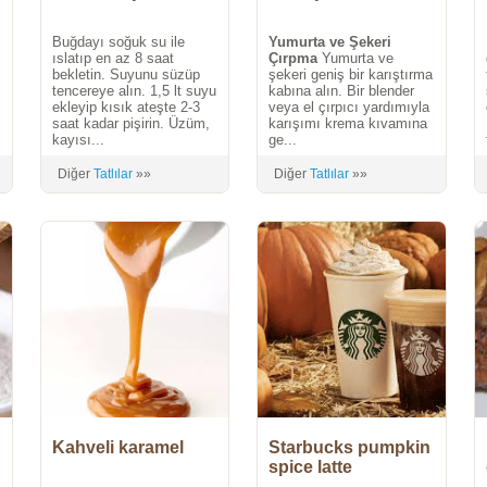
Buğdayı soğuk su ile
Yumurta ve Şekeri
ıslatıp en az 8 saat
Çırpma
Yumurta ve
bekletin. Suyunu süzüp
şekeri geniş bir karıştırma
tencereye alın. 1,5 lt suyu
kabına alın. Bir blender
ekleyip kısık ateşte 2-3
veya el çırpıcı yardımıyla
saat kadar pişirin. Üzüm,
karışımı krema kıvamına
kayısı...
ge...
Diğer
Tatlılar
»»
Diğer
Tatlılar
»»
Kahveli karamel
Starbucks pumpkin
spice latte
(Balkabaklı