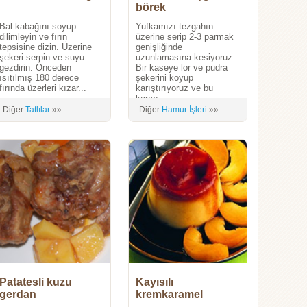
börek
Bal kabağını soyup
Yufkamızı tezgahın
dilimleyin ve fırın
üzerine serip 2-3 parmak
tepsisine dizin. Üzerine
genişliğinde
şekeri serpin ve suyu
uzunlamasına kesiyoruz.
gezdirin. Önceden
Bir kaseye lor ve pudra
ısıtılmış 180 derece
şekerini koyup
fırında üzerleri kızar...
karıştırıyoruz ve bu
karışı...
Diğer
Tatlılar
»»
Diğer
Hamur İşleri
»»
Patatesli kuzu
Kayısılı
gerdan
kremkaramel