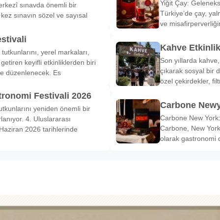
Yiğit Çay: Gelenek
rkezî sınavda önemli bir
Türkiye’de çay, yal
k kez sınavın sözel ve sayısal
ve misafirperverliğ
stivali
Kahve Etkinli
tutkunlarını, yerel markaları,
Son yıllarda kahve,
etiren keyifli etkinliklerden biri
çıkarak sosyal bir 
de düzenlenecek. Es
özel çekirdekler, fi
tronomi Festivali 2026
Carbone Newy
tkunlarını yeniden önemli bir
Carbone New York: 
anıyor. 4. Uluslararası
Carbone, New York’
Haziran 2026 tarihlerinde
olarak gastronomi 