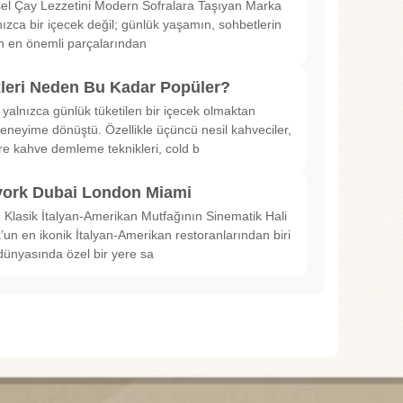
sel Çay Lezzetini Modern Sofralara Taşıyan Marka
nızca bir içecek değil; günlük yaşamın, sohbetlerin
in en önemli parçalarından
kleri Neden Bu Kadar Popüler?
 yalnızca günlük tüketilen bir içecek olmaktan
deneyime dönüştü. Özellikle üçüncü nesil kahveciler,
ltre kahve demleme teknikleri, cold b
ork Dubai London Miami
Klasik İtalyan-Amerikan Mutfağının Sinematik Hali
un en ikonik İtalyan-Amerikan restoranlarından biri
dünyasında özel bir yere sa