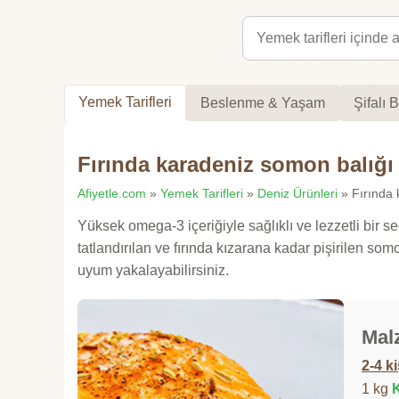
Yemek Tarifleri
Beslenme & Yaşam
Şifalı B
Fırında karadeniz somon balığı
Afiyetle.com
»
Yemek Tarifleri
»
Deniz Ürünleri
» Fırında 
Yüksek omega-3 içeriğiyle sağlıklı ve lezzetli bir s
tatlandırılan ve fırında kızarana kadar pişirilen 
uyum yakalayabilirsiniz.
Mal
2-4 ki
1 kg