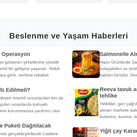
Beslenme ve Yaşam Haberleri
k Operasyon
Salmonelle A
et gösteren şirketlerine yönelik
Hazır Ürünlerde Sa
li bir gelişme yaşandı. Yetkili
bulaşabilen ve sind
ya göre, serbest rekabet
bakteri türüdür. Ge
Reeva tavuk a
tı Edilmeli?
tehlike
ileyen önemli unsurlardan biri de
Yetkililer, geri çağ
pılan sınavlarda kahvaltı
alınan markete iade
inin korunmasına yardımcı olur
bulantısı, kusma, is
 Paketi Dağıtılacak
Yiğit çay Kara
nda gerçekleştirilecek Liselere