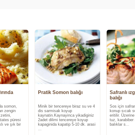
fırında
Pratik Somon balığı
Safranlı ı
balığı
nda somon,
Minik bir tencereye biraz su ve 4
Sos için safra
n zengin
dis sarmisak koyup
konup sıcak su 
zetini,
kaynatin.Kaynayinca yikadiginiz
eritilir. Üzeri
tates püresi
2adet dilimi tencereye koyup
tuz, karabiber i
lı ve şık bir
kapaginida kapatip 5-10 dk. arasi
balıklar s...
...