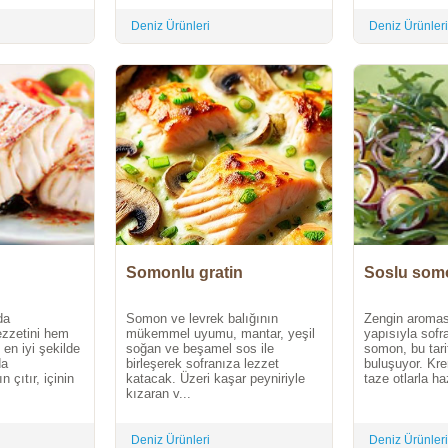
Deniz Ürünleri
Deniz Ürünleri
Somonlu gratin
Soslu somo
da
Somon ve levrek balığının
Zengin aroması
lezzetini hem
mükemmel uyumu, mantar, yeşil
yapısıyla sofr
 en iyi şekilde
soğan ve beşamel sos ile
somon, bu tari
da
birleşerek sofranıza lezzet
buluşuyor. Kre
 çıtır, içinin
katacak. Üzeri kaşar peyniriyle
taze otlarla ha
kızaran v...
Deniz Ürünleri
Deniz Ürünleri