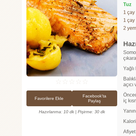
Tuz
1 çay
1 çay
2 yem
Hazı
Somon 
çıkara
Yağlı 
Balıkl
☆
☆
☆
☆
☆
açıcı
Öncede
Facebook'ta
Favorilere Ekle
iç kıs
Paylaş
Yanınd
Hazırlanma: 10 dk | Pişirme: 30 dk
Kalori
Afiyet