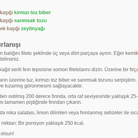
 kaşığı
kırmızı toz biber
 kaşığı
sarımsak tozu
ek kaşığı
zeytinyağı
rlanışı
balığını fileto şeklinde üç veya dört parçaya ayırın. Eğer kemiks
bilirsiniz.
kağıt serili fırın tepsisine somon filetolarını dizin. Üzerine bir fı
arın üzerine tuz, kırmızı toz biber ve sarımsak tozunu serpiştirin
 ve kızarmış görünmesini sağlayacaktır.
n ısıtılmış 200 derece fırında, orta raf seviyesinde yaklaşık 25-
mı tamamen piştiğinde fırından çıkarın.
a roka salatası, limon dilimleri veya fırınlanmış sebzeler ile sıca
 miktarı: Bir porsiyon yaklaşık 250 kcal.
 olsun!