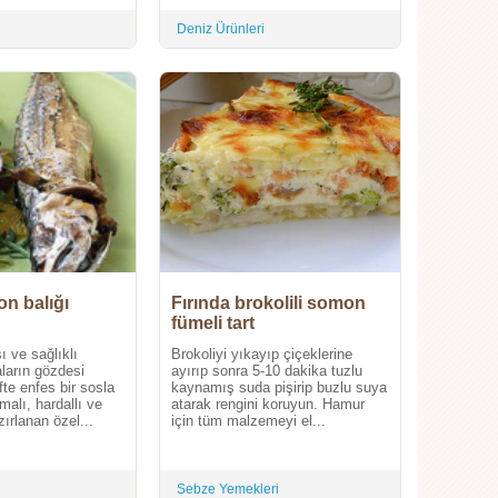
Deniz Ürünleri
n balığı
Fırında brokolili somon
fümeli tart
 ve sağlıklı
Brokoliyi yıkayıp çiçeklerine
aların gözdesi
ayırıp sonra 5-10 dakika tuzlu
fte enfes bir sosla
kaynamış suda pişirip buzlu suya
malı, hardallı ve
atarak rengini koruyun. Hamur
zırlanan özel...
için tüm malzemeyi el...
Sebze Yemekleri