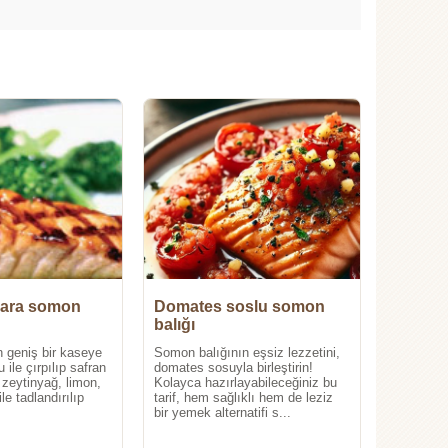
zgara somon
Domates soslu somon
balığı
n geniş bir kaseye
Somon balığının eşsiz lezzetini,
ile çırpılıp safran
domates sosuyla birleştirin!
ne zeytinyağ, limon,
Kolayca hazırlayabileceğiniz bu
le tadlandırılıp
tarif, hem sağlıklı hem de leziz
bir yemek alternatifi s...