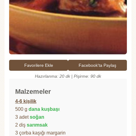
Favorilere Ekle
Facebook'ta Paylaş
Hazırlanma: 20 dk | Pişirme: 90 dk
Malzemeler
4-6 kişilik
500 g
dana kuşbaşı
3 adet
soğan
2 diş
sarımsak
3 çorba kaşığı margarin