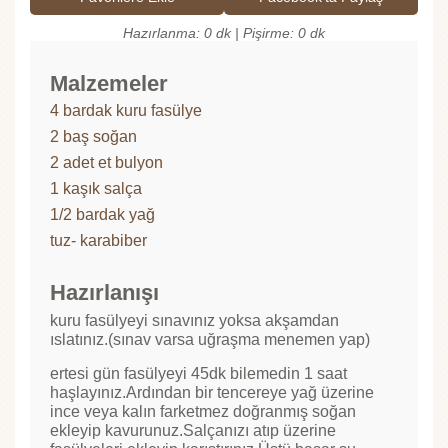
Hazırlanma: 0 dk | Pişirme: 0 dk
Malzemeler
4 bardak kuru fasülye
2 baş soğan
2 adet et bulyon
1 kaşık salça
1/2 bardak yağ
tuz- karabiber
Hazırlanışı
kuru fasülyeyi sınavınız yoksa akşamdan
ıslatınız.(sınav varsa uğraşma menemen yap)
ertesi gün fasülyeyi 45dk bilemedin 1 saat
haşlayınız.Ardından bir tencereye yağ üzerine
ince veya kalın farketmez doğranmış soğan
ekleyip kavurunuz.Salçanızı atıp üzerine