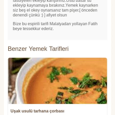
fasülyeleri ekleyip karıştırınız.Üstü basar su
ekleyip kaynamaya bırakınız.Yemek kaynarken
siz beş el okey oynarsanız tam pişer.[ önceden
denendi çünkü :) ] afiyet olsun
Bize bu espirili tarifi Malatyadan yollayan Fatih
beye tessekkur ederiz.
Benzer Yemek Tarifleri
Uşak usulü tarhana çorbası