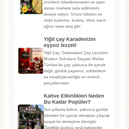
ürünlerin tüketilmemesini ve satın
alınan markete iade edilmesini
tavsiye ediyor. Ürünü tüketen ve
mide bulantısı, kusma, ishal, karın
ağrısı veya ateş gibi
Yiğit çay Karadenizin
eşşsiz lezzeti
Yiğit Çay: Geleneksel Çay Lezzetini
Modern Sofralara Taşıyan Marka
Türkiye’de çay, yalnızca bir içecek
değil; günlük yaşamın, sohbetlerin
ve misafirperverliğin en önemli
parçalarından
Kahve Etkinlikleri Neden
Bu Kadar Popüler?
Son yıllarda kahve, yalnızca günlük
tüketilen bir içecek olmaktan çıkarak
sosyal bir deneyime dönüştü.
Özellikle üçüncü nesil kahveciler,