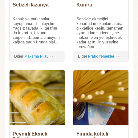
Sebzeli lazanya
Kumru
Kabak ve patlıcanları
Sandviç ekmeğini
soyup, ince dilimleyelim.
kenarından uzunlamasına
Yağsız tavada iki tarafını
dikkatlice kesin, tamamen
da kızartıp, tuzunu
ayırmadan sadece içine
serpelim.Biberi alüminyum
malzemeleri yerleştirecek
kağıda sarıp fırında pişi...
kadar açın. İç yüzeyine
tereyağını...
Diğer
Makarna Pilav
»»
Diğer
Pratik Yemekler
»»
Peynirli Ekmek
Fırında köfteli