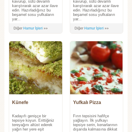
kavurup, sütü devamlı
kavurup, sütü devamlı
karıştırarak azar azar ilave
karıştırarak azar azar ilave
edin. Hazırladığınız bu
edin. Hazırladığınız bu
beşamel sosu yufkaların
beşamel sosu yufkaların
yar...
yar...
Diğer
Hamur İşleri
»»
Diğer
Hamur İşleri
»»
Künefe
Yufkalı Pizza
Kadayıfı genişçe bir
Fırın tepsisini hafifçe
tepsiye koyun. Erittiğiniz
yağlayın. İlk yufkayı
tereyağını altüst ederek
tepsiye serin, kenarlarının
yağın her yere eşit
dışarıda kalmasına dikkat