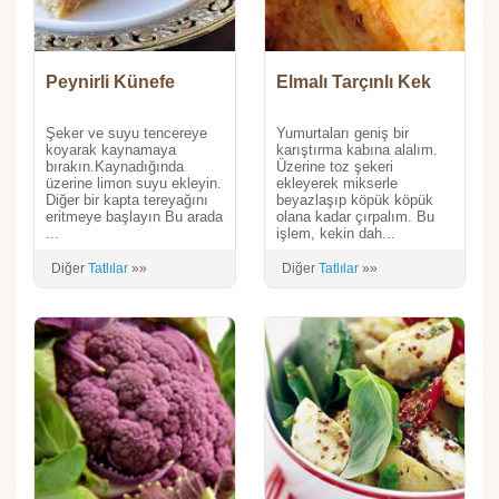
Peynirli Künefe
Elmalı Tarçınlı Kek
Şeker ve suyu tencereye
Yumurtaları geniş bir
koyarak kaynamaya
karıştırma kabına alalım.
bırakın.Kaynadığında
Üzerine toz şekeri
üzerine limon suyu ekleyin.
ekleyerek mikserle
Diğer bir kapta tereyağını
beyazlaşıp köpük köpük
eritmeye başlayın Bu arada
olana kadar çırpalım. Bu
...
işlem, kekin dah...
Diğer
Tatlılar
»»
Diğer
Tatlılar
»»