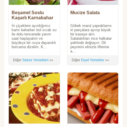
Beşamel Soslu
Mucize Salata
Kaşarlı Karnabahar
İri çiçeklere ayırdığımız
Göbek marul yapraklarını
karnı baharları bol sıcak su
iri parçalara ayırıp büyük
ile dolu tencerede yarım
bir kaseye alın.
saat haşlayalım ve
Salatalıkları ince halkalar
büyükçe bir ısıya dayanıklı
şeklinde doğrayın. Dil
borcama dizelim. K...
peynirini elinizle liflerine
a...
Diğer
Sebze Yemekleri
»»
Diğer
Diyet Yemekler
»»