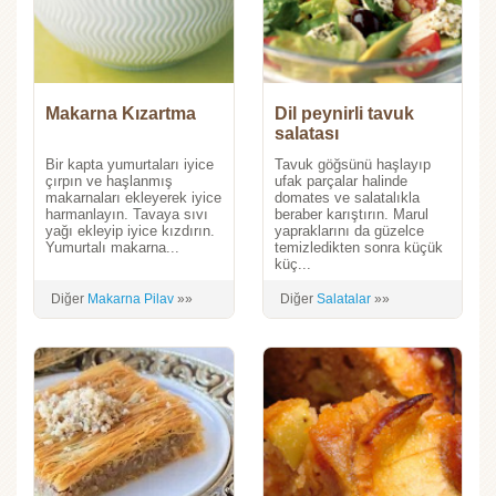
Makarna Kızartma
Dil peynirli tavuk
salatası
Bir kapta yumurtaları iyice
Tavuk göğsünü haşlayıp
çırpın ve haşlanmış
ufak parçalar halinde
makarnaları ekleyerek iyice
domates ve salatalıkla
harmanlayın. Tavaya sıvı
beraber karıştırın. Marul
yağı ekleyip iyice kızdırın.
yapraklarını da güzelce
Yumurtalı makarna...
temizledikten sonra küçük
küç...
Diğer
Makarna Pilav
»»
Diğer
Salatalar
»»