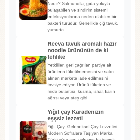
Nedir? Salmonella, gıda yoluyla
bulaşabilen ve sindirim sistemi
enfeksiyonlarına neden olabilen bir
bakteri türüdür. Genellikle çiğ tavuk,
yumurta
Reeva tavuk aromalı hazır
noodle ürününün de ki
tehlike
Yetkililer, geri çağrılan partiye ait
ürünlerin tüketilmemesini ve satın
alınan markete iade edilmesini
tavsiye ediyor. Ürünü tüketen ve
mide bulantısı, kusma, ishal, karın
ağrısı veya ateş gibi
Yiğit çay Karadenizin
eşşsiz lezzeti
Yiğit Çay: Geleneksel Çay Lezzetini
Modern Sofralara Taşıyan Marka
Türkiye’de çay, yalnızca bir içecek