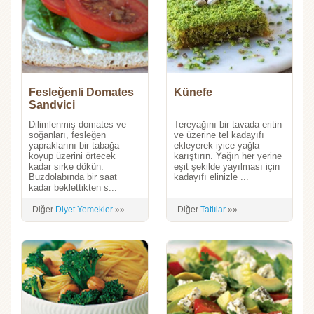
Fesleğenli Domates
Künefe
Sandvici
Dilimlenmiş domates ve
Tereyağını bir tavada eritin
soğanları, fesleğen
ve üzerine tel kadayıfı
yapraklarını bir tabağa
ekleyerek iyice yağla
koyup üzerini örtecek
karıştırın. Yağın her yerine
kadar sirke dökün.
eşit şekilde yayılması için
Buzdolabında bir saat
kadayıfı elinizle ...
kadar beklettikten s...
Diğer
Diyet Yemekler
»»
Diğer
Tatlılar
»»