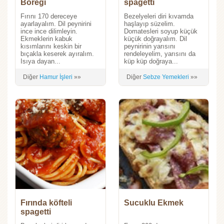
Böreği
spagetti
Fırını 170 dereceye
Bezelyeleri diri kıvamda
ayarlayalım. Dil peynirini
haşlayıp süzelim.
ince ince dilimleyin.
Domatesleri soyup küçük
Ekmeklerin kabuk
küçük doğrayalım. Dil
kısımlarını keskin bir
peynirinin yarısını
bıçakla keserek ayıralım.
rendeleyelim, yarısını da
Isıya dayan...
küp küp doğraya...
Diğer
Hamur İşleri
»»
Diğer
Sebze Yemekleri
»»
Fırında köfteli
Sucuklu Ekmek
spagetti