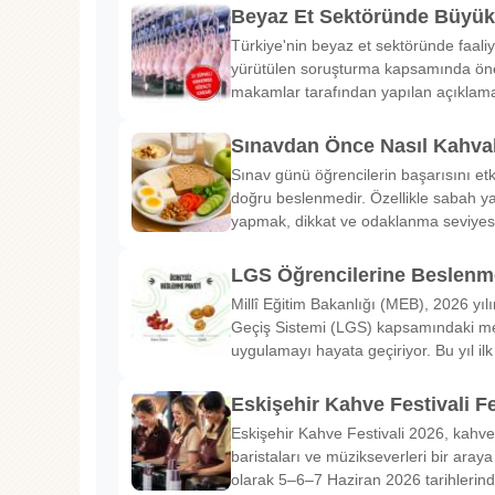
Beyaz Et Sektöründe Büyü
Türkiye'nin beyaz et sektöründe faaliy
yürütülen soruşturma kapsamında önem
makamlar tarafından yapılan açıklama
Sınavdan Önce Nasıl Kahval
Sınav günü öğrencilerin başarısını etk
doğru beslenmedir. Özellikle sabah ya
yapmak, dikkat ve odaklanma seviyes
LGS Öğrencilerine Beslenme
Millî Eğitim Bakanlığı (MEB), 2026 yılı
Geçiş Sistemi (LGS) kapsamındaki me
uygulamayı hayata geçiriyor. Bu yıl il
Eskişehir Kahve Festivali Fe
Eskişehir Kahve Festivali 2026, kahve 
baristaları ve müzikseverleri bir araya g
olarak 5–6–7 Haziran 2026 tarihlerin