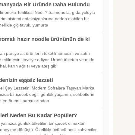
lmanyada Bir Üründe Daha Bulundu
lmonella Tehlikesi Nedir? Salmonella, gıda yoluyla
irim sistemi enfeksiyonlarına neden olabilen bir
nellikle çiğ tavuk, yumurta
romalı hazır noodle ürününün de ki
rılan partiye ait ürünlerin tüketilmemesini ve satın
 edilmesini tavsiye ediyor. Ürünü tüketen ve mide
hal, karın ağrısı veya ateş gibi
denizin eşşsiz lezzeti
sel Çay Lezzetini Modern Sofralara Taşıyan Marka
nızca bir içecek değil; günlük yaşamın, sohbetlerin
in en önemli parçalarından
kleri Neden Bu Kadar Popüler?
 yalnızca günlük tüketilen bir içecek olmaktan
deneyime dönüştü. Özellikle üçüncü nesil kahveciler,