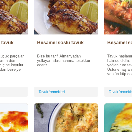
 tavuk
Besamel soslu tavuk
Beşamel so
küçük parçalar
Bize bu tarifi Almanyadan
Tavuk haşlanır
camın dibi
yollayan Ebru hanıma tesekkur
halinde didilir
 içine koyulur.
ederiz....
yağlanır ve tav
olan bezelye
Üstüne haşlan
ve küp küp do
Tavuk Yemekleri
Tavuk Yemekle