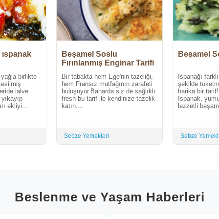
 ıspanak
Beşamel Soslu
Beşamel S
Fırınlanmış Enginar Tarifi
ağla birlikte
Bir tabakta hem Ege'nin tazeliği,
Ispanağı farklı
kesilmiş
hem Fransız mutfağının zarafeti
şekilde tüketm
eride ialve
buluşuyor.Baharda siz de sağlıklı
harika bir tar
n yıkayıp
fresh bu tarif ile kendinize tazelik
Ispanak, yum
ı ekliyi...
katın....
lezzetli beşam
Sebze Yemekleri
Sebze Yemekl
Beslenme ve Yaşam Haberleri