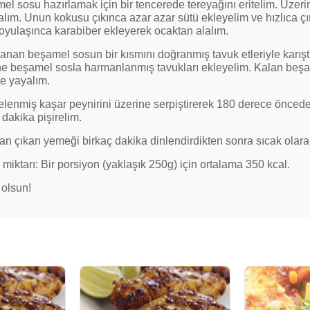
l sosu hazırlamak için bir tencerede tereyağını eritelim. Üzerin
alım. Unun kokusu çıkınca azar azar sütü ekleyelim ve hızlıca ç
oyulaşınca karabiber ekleyerek ocaktan alalım.
anan beşamel sosun bir kısmını doğranmış tavuk etleriyle karıştı
ne beşamel sosla harmanlanmış tavukları ekleyelim. Kalan beşa
de yayalım.
lenmiş kaşar peynirini üzerine serpiştirerek 180 derece önceden 
dakika pişirelim.
dan çıkan yemeği birkaç dakika dinlendirdikten sonra sıcak olara
 miktarı: Bir porsiyon (yaklaşık 250g) için ortalama 350 kcal.
 olsun!