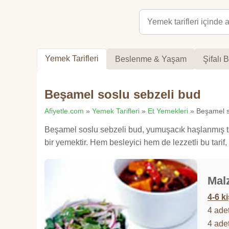
Yemek Tarifleri
Beslenme & Yaşam
Şifalı B
Beşamel soslu sebzeli bud
Afiyetle.com
»
Yemek Tarifleri
»
Et Yemekleri
» Beşamel so
Beşamel soslu sebzeli bud, yumuşacık haşlanmış ta
bir yemektir. Hem besleyici hem de lezzetli bu tari
Mal
4-6 ki
4 ade
4 ade