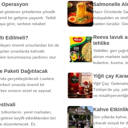
k Operasyon
Salmonelle A
et gösteren şirketlerine yönelik
Hazır Ürünlerde Sa
li bir gelişme yaşandı. Yetkili
bulaşabilen ve sind
ya göre, serbest rekabet
bakteri türüdür. Ge
Reeva tavuk a
tı Edilmeli?
tehlike
ileyen önemli unsurlardan biri de
Yetkililer, geri çağ
pılan sınavlarda kahvaltı
alınan markete iade
inin korunmasına yardımcı olur
bulantısı, kusma, is
 Paketi Dağıtılacak
Yiğit çay Kara
nda gerçekleştirilecek Liselere
Yiğit Çay: Gelenek
rkezî sınavda önemli bir
Türkiye’de çay, yal
k kez sınavın sözel ve sayısal
ve misafirperverliğ
stivali
Kahve Etkinli
tutkunlarını, yerel markaları,
Son yıllarda kahve,
etiren keyifli etkinliklerden biri
çıkarak sosyal bir 
de düzenlenecek. Es