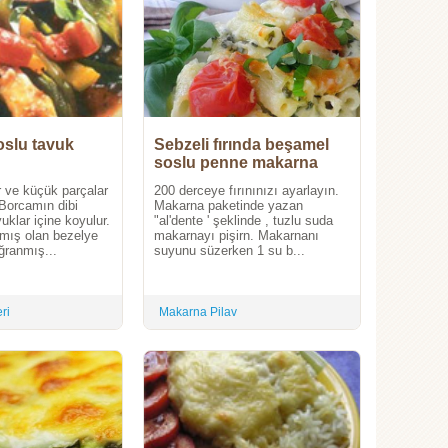
slu tavuk
Sebzeli fırında beşamel
soslu penne makarna
 ve küçük parçalar
200 derceye fırınınızı ayarlayın.
. Borcamın dibi
Makarna paketinde yazan
uklar içine koyulur.
"al'dente ' şeklinde , tuzlu suda
mış olan bezelye
makarnayı pişirn. Makarnanı
ğranmış...
suyunu süzerken 1 su b...
ri
Makarna Pilav