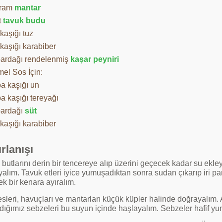
gram
mantar
t
tavuk budu
ı kaşığı tuz
 kaşığı karabiber
bardağı rendelenmiş
kaşar peyniri
el Sos İçin:
ba kaşığı un
a kaşığı tereyağı
bardağı
süt
 kaşığı karabiber
rlanışı
butlarını derin bir tencereye alıp üzerini geçecek kadar su ekleye
yalım. Tavuk etleri iyice yumuşadıktan sonra sudan çıkarıp iri 
k bir kenara ayıralım.
esleri, havuçları ve mantarları küçük küpler halinde doğrayalım.
dığımız sebzeleri bu suyun içinde haşlayalım. Sebzeler hafif yu