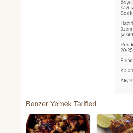
Beşame
kavur
Sos k
Hazırl
üzeri
şekil
Rende
20-25 
Fırın
Kalori
Afiyet
Benzer Yemek Tarifleri