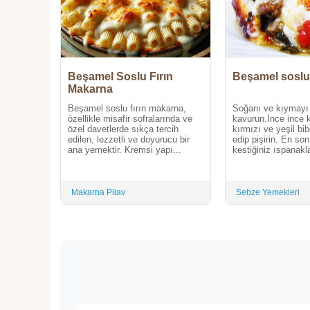
Beşamel Soslu Fırın
Beşamel soslu
Makarna
Beşamel soslu fırın makarna,
Soğanı ve kıymayı y
özellikle misafir sofralarında ve
kavurun.İnce ince 
özel davetlerde sıkça tercih
kırmızı ve yeşil bib
edilen, lezzetli ve doyurucu bir
edip pişirin. En so
ana yemektir. Kremsi yapı...
kestiğiniz ıspanaklar
Makarna Pilav
Sebze Yemekleri