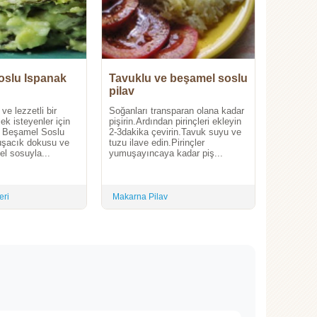
oslu Ispanak
Tavuklu ve beşamel soslu
pilav
 ve lezzetli bir
Soğanları transparan olana kadar
ek isteyenler için
pişirin.Ardından pirinçleri ekleyin
if! Beşamel Soslu
2-3dakika çevirin.Tavuk suyu ve
uşacık dokusu ve
tuzu ilave edin.Pirinçler
el sosuyla...
yumuşayıncaya kadar piş...
eri
Makarna Pilav