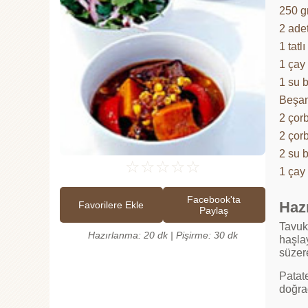
250 
2 ade
1 tatl
1 çay
1 su 
Beşam
2 çor
2 çorb
2 su 
☆
☆
☆
☆
☆
1 çay
Facebook'ta
Hazı
Favorilere Ekle
Paylaş
Tavuk 
Hazırlanma: 20 dk | Pişirme: 30 dk
haşla
süzere
Patat
doğra