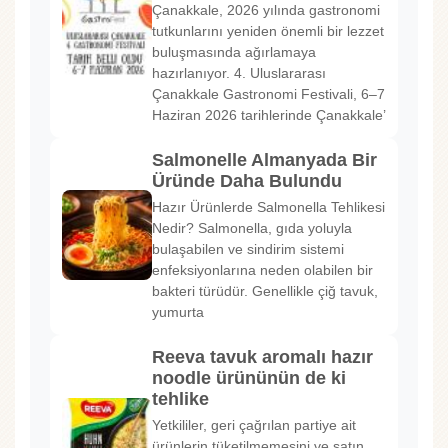
Çanakkale, 2026 yılında gastronomi
tutkunlarını yeniden önemli bir lezzet
buluşmasında ağırlamaya
hazırlanıyor. 4. Uluslararası
Çanakkale Gastronomi Festivali, 6–7
Haziran 2026 tarihlerinde Çanakkale’
Salmonelle Almanyada Bir
Üründe Daha Bulundu
Hazır Ürünlerde Salmonella Tehlikesi
Nedir? Salmonella, gıda yoluyla
bulaşabilen ve sindirim sistemi
enfeksiyonlarına neden olabilen bir
bakteri türüdür. Genellikle çiğ tavuk,
yumurta
Reeva tavuk aromalı hazır
noodle ürününün de ki
tehlike
Yetkililer, geri çağrılan partiye ait
ürünlerin tüketilmemesini ve satın