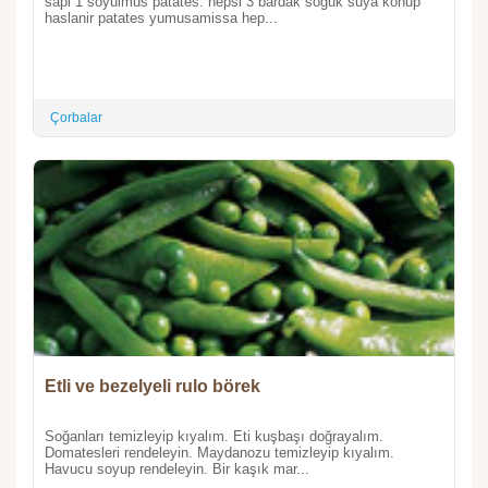
sapi 1 soyulmus patates. hepsi 3 bardak soguk suya konup
haslanir patates yumusamissa hep...
Çorbalar
Etli ve bezelyeli rulo börek
Soğanları temizleyip kıyalım. Eti kuşbaşı doğrayalım.
Domatesleri rendeleyin. Maydanozu temizleyip kıyalım.
Havucu soyup rendeleyin. Bir kaşık mar...