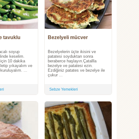
e tavuklu
Bezelyeli mücver
lacalı soyup
Bezelyelerin üçte ikisini ve
linde keselim.
patatesi soyduktan sonra
için 10 dakika
beraberce haşlayın.Çatallla
letip yıkayalım ve
bezelye ve patatesi ezin.
 kuruluyalım. ...
Ezdiğiniz patates ve bezelye ile
çukur ...
eri
Sebze Yemekleri