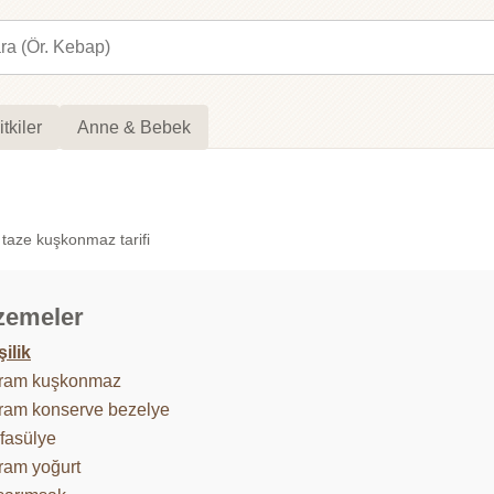
itkiler
Anne & Bebek
 taze kuşkonmaz tarifi
zemeler
şilik
gram kuşkonmaz
ram konserve bezelye
 fasülye
ram yoğurt