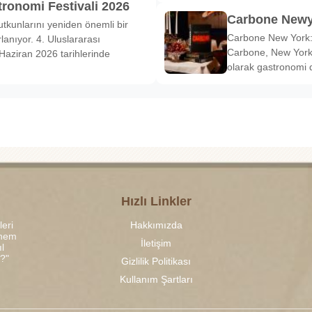
tronomi Festivali 2026
Carbone Newy
tkunlarını yeniden önemli bir
Carbone New York: 
anıyor. 4. Uluslararası
Carbone, New York’
Haziran 2026 tarihlerinde
olarak gastronomi 
Hızlı Linkler
leri
Hakkımızda
 hem
İletişim
l
r?"
Gizlilik Politikası
Kullanım Şartları