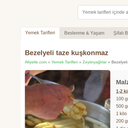
Yemek Tarifleri
Beslenme & Yaşam
Şifalı B
Bezelyeli taze kuşkonmaz
Afiyetle.com
»
Yemek Tarifleri
»
Zeytinyağlılar
» Bezelyeli
Mal
1-2 ki
100 
500 g
1 kilo
200 g