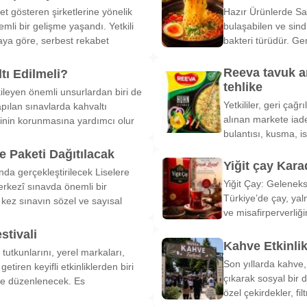
et gösteren şirketlerine yönelik
Hazır Ürünlerde Sa
li bir gelişme yaşandı. Yetkili
bulaşabilen ve sind
ya göre, serbest rekabet
bakteri türüdür. Ge
Reeva tavuk a
tı Edilmeli?
tehlike
ileyen önemli unsurlardan biri de
Yetkililer, geri çağ
pılan sınavlarda kahvaltı
alınan markete iade
inin korunmasına yardımcı olur
bulantısı, kusma, is
 Paketi Dağıtılacak
Yiğit çay Kara
nda gerçekleştirilecek Liselere
Yiğit Çay: Gelenek
rkezî sınavda önemli bir
Türkiye’de çay, yal
k kez sınavın sözel ve sayısal
ve misafirperverliğ
stivali
Kahve Etkinli
tutkunlarını, yerel markaları,
Son yıllarda kahve,
etiren keyifli etkinliklerden biri
çıkarak sosyal bir 
de düzenlenecek. Es
özel çekirdekler, fi