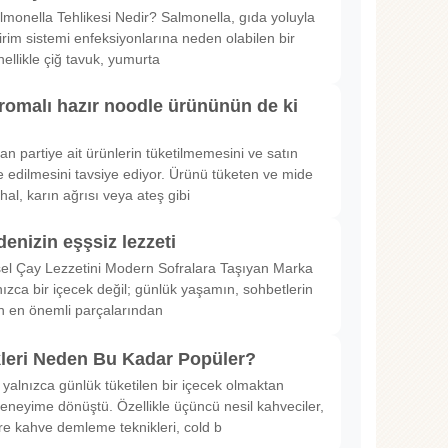
lmonella Tehlikesi Nedir? Salmonella, gıda yoluyla
irim sistemi enfeksiyonlarına neden olabilen bir
nellikle çiğ tavuk, yumurta
romalı hazır noodle ürününün de ki
rılan partiye ait ürünlerin tüketilmemesini ve satın
 edilmesini tavsiye ediyor. Ürünü tüketen ve mide
hal, karın ağrısı veya ateş gibi
denizin eşşsiz lezzeti
sel Çay Lezzetini Modern Sofralara Taşıyan Marka
nızca bir içecek değil; günlük yaşamın, sohbetlerin
in en önemli parçalarından
kleri Neden Bu Kadar Popüler?
 yalnızca günlük tüketilen bir içecek olmaktan
deneyime dönüştü. Özellikle üçüncü nesil kahveciler,
ltre kahve demleme teknikleri, cold b