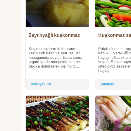
Zeytinyağlı kuşkonmaz
Kuşkonmaz sal
Kuşkonmazların kök kısmını
Patateslerimizi fırç
kesip çok kalın ve sert ise üst
kabuklu olarak 45 
kabuğunuda soyun. Daha sonra
haşlayın.Kabukları
ızgara ya da mangalda bir kaç
soyun. Sebze suyu 
dakika döndürerek pişirin. S...
istediğiniz sebzeler
haşlayı...
Zeytinyağlılar
Salatalar