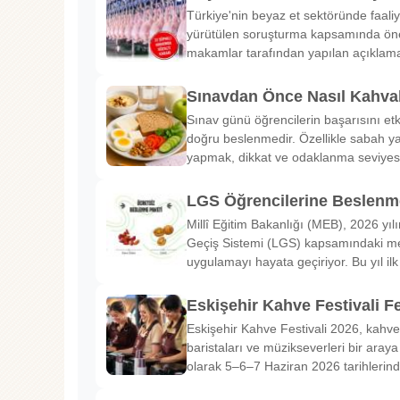
Türkiye'nin beyaz et sektöründe faaliy
yürütülen soruşturma kapsamında önem
makamlar tarafından yapılan açıklama
Sınavdan Önce Nasıl Kahval
Sınav günü öğrencilerin başarısını etk
doğru beslenmedir. Özellikle sabah ya
yapmak, dikkat ve odaklanma seviyes
LGS Öğrencilerine Beslenme
Millî Eğitim Bakanlığı (MEB), 2026 yılı
Geçiş Sistemi (LGS) kapsamındaki me
uygulamayı hayata geçiriyor. Bu yıl il
Eskişehir Kahve Festivali Fe
Eskişehir Kahve Festivali 2026, kahve 
baristaları ve müzikseverleri bir araya g
olarak 5–6–7 Haziran 2026 tarihlerin