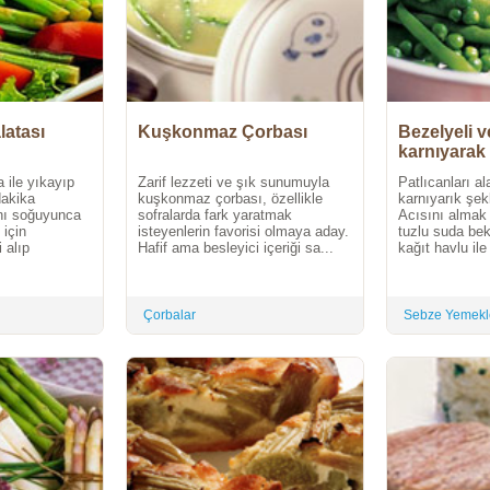
atası
Kuşkonmaz Çorbası
Bezelyeli v
karnıyarak
a ile yıkayıp
Zarif lezzeti ve şık sunumuyla
Patlıcanları a
dakika
kuşkonmaz çorbası, özellikle
karnıyarık şek
nı soğuyunca
sofralarda fark yaratmak
Acısını almak 
için
isteyenlerin favorisi olmaya aday.
tuzlu suda bek
i alıp
Hafif ama besleyici içeriği sa...
kağıt havlu ile
Çorbalar
Sebze Yemekl