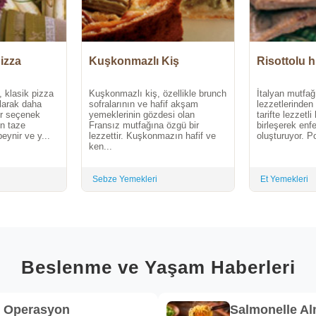
izza
Kuşkonmazlı Kiş
Risottolu h
 klasik pizza
Kuşkonmazlı kiş, özellikle brunch
İtalyan mutfağ
 olarak daha
sofralarının ve hafif akşam
lezzetlerinden 
bir seçenek
yemeklerinin gözdesi olan
tarifte lezzetli
n taze
Fransız mutfağına özgü bir
birleşerek enf
eynir ve y...
lezzettir. Kuşkonmazın hafif ve
oluşturuyor. Po
ken...
Sebze Yemekleri
Et Yemekleri
Beslenme ve Yaşam Haberleri
k Operasyon
Salmonelle A