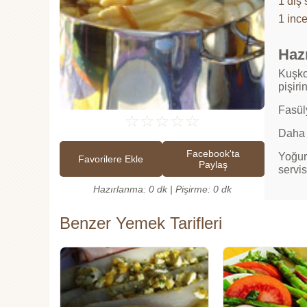
1 diş
1 inc
Hazı
Kuşko
pişirin
Fasüly
☆
☆
☆
☆
☆
Daha s
Facebook'ta
Yoğur
Favorilere Ekle
Paylaş
servis
Hazırlanma: 0 dk | Pişirme: 0 dk
Benzer Yemek Tarifleri