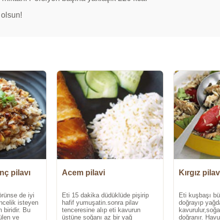
 olsun!
nç pilavı
Acem pilavi
Kırgız pilav
örünse de iyi
Eti 15 dakika düdüklüde pişirip
Eti kuşbaşı b
incelik isteyen
hafif yumuşatin.sonra pilav
doğrayıp yağda
 biridir. Bu
tenceresine alıp eti kavurun
kavurulur,soğ
ülen ve
üstüne soğanı az bir yağ
doğranır. Hav