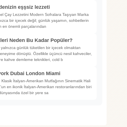
denizin eşşsiz lezzeti
sel Çay Lezzetini Modern Sofralara Taşıyan Marka
nızca bir içecek değil; günlük yaşamın, sohbetlerin
in en önemli parçalarından
kleri Neden Bu Kadar Popüler?
 yalnızca günlük tüketilen bir içecek olmaktan
deneyime dönüştü. Özellikle üçüncü nesil kahveciler,
ltre kahve demleme teknikleri, cold b
ork Dubai London Miami
Klasik İtalyan-Amerikan Mutfağının Sinematik Hali
un en ikonik İtalyan-Amerikan restoranlarından biri
dünyasında özel bir yere sa