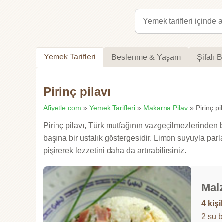
Yemek Tarifleri
Beslenme & Yaşam
Şifalı B
Pirinç pilavı
Afiyetle.com
»
Yemek Tarifleri
»
Makarna Pilav
» Pirinç pil
Pirinç pilavı, Türk mutfağının vazgeçilmezlerinden 
başına bir ustalık göstergesidir. Limon suyuyla parla
pişirerek lezzetini daha da artırabilirsiniz.
Mal
4 kişi
2 su 