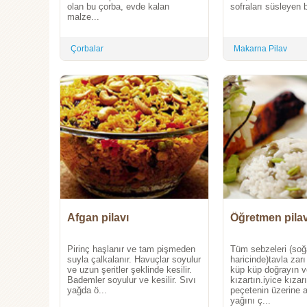
olan bu çorba, evde kalan
sofraları süsleyen b
malze...
Çorbalar
Makarna Pilav
Afgan pilavı
Öğretmen pilav
Pirinç haşlanır ve tam pişmeden
Tüm sebzeleri (so
suyla çalkalanır. Havuçlar soyulur
haricinde)tavla zar
ve uzun şeritler şeklinde kesilir.
küp küp doğrayın v
Bademler soyulur ve kesilir. Sıvı
kızartın.iyice kızar
yağda ö...
peçetenin üzerine a
yağını ç...