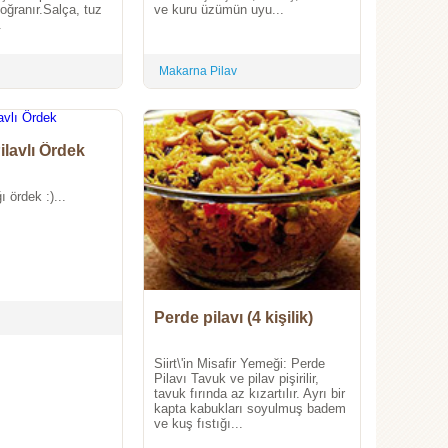
ğranır.Salça, tuz
ve kuru üzümün uyu...
.
Makarna Pilav
Pilavlı Ördek
 ördek :)...
Perde pilavı (4 kişilik)
Siirt\'in Misafir Yemeği: Perde
Pilavı Tavuk ve pilav pişirilir,
tavuk fırında az kızartılır. Ayrı bir
kapta kabukları soyulmuş badem
ve kuş fıstığı...