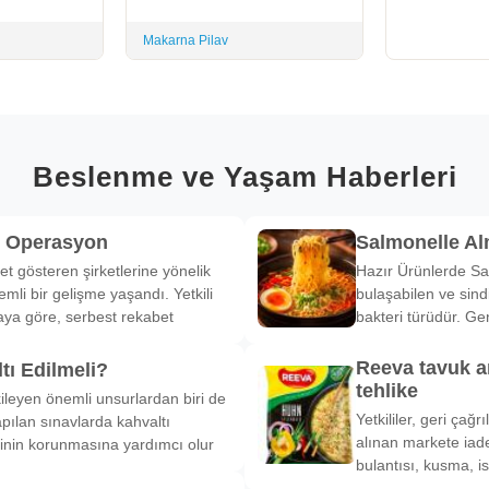
Makarna Pilav
Beslenme ve Yaşam Haberleri
k Operasyon
Salmonelle A
et gösteren şirketlerine yönelik
Hazır Ürünlerde Sa
li bir gelişme yaşandı. Yetkili
bulaşabilen ve sind
ya göre, serbest rekabet
bakteri türüdür. Ge
Reeva tavuk a
tı Edilmeli?
tehlike
ileyen önemli unsurlardan biri de
Yetkililer, geri çağ
pılan sınavlarda kahvaltı
alınan markete iade
inin korunmasına yardımcı olur
bulantısı, kusma, is