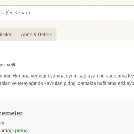
itkiler
Anne & Bebek
avı tarifi
biridir. Her ana yemeğin yanına uyum sağlayan bu sade ama lezzet
tılan ve tereyağında kavrulan pirinç, damakta hafif ama etkileyici
zemeler
lik
bardağı
pirinç