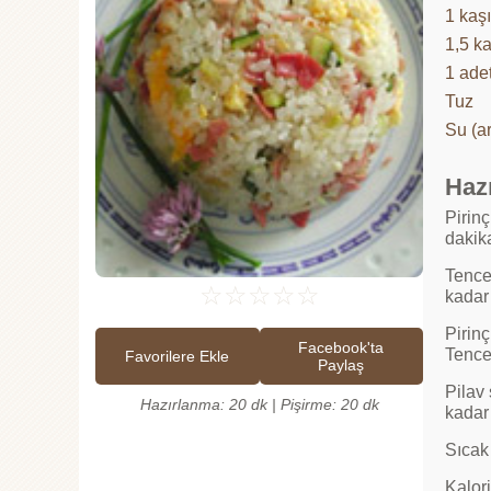
1 kaş
1,5 ka
1 ade
Tuz
Su (ar
Hazı
Pirinç
dakik
Tencer
☆
☆
☆
☆
☆
kadar
Pirinç
Facebook'ta
Tence
Favorilere Ekle
Paylaş
Pilav
Hazırlanma: 20 dk | Pişirme: 20 dk
kadar
Sıcak 
Kalori