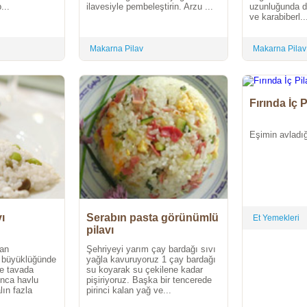
...
ilavesiyle pembeleştirin. Arzu ...
uzunluğunda do
ve karabiberl..
Makarna Pilav
Makarna Pilav
Fırında İç 
Eşimin avladığı
ı
Serabın pasta görünümlü
Et Yemekleri
pilavı
ğan
Şehriyeyi yarım çay bardağı sıvı
ı büyüklüğünde
yağla kavuruyoruz 1 çay bardağı
e tavada
su koyarak su çekilene kadar
ınca havlu
pişiriyoruz. Başka bir tencerede
lın fazla
pirinci kalan yağ ve...