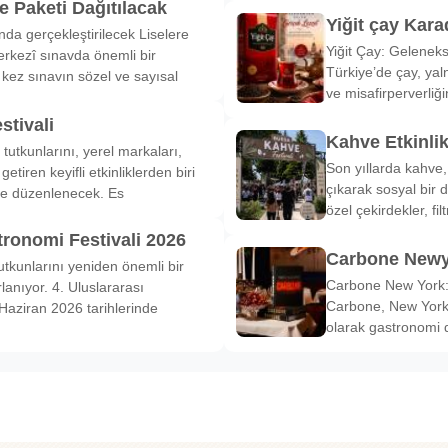
 Paketi Dağıtılacak
Yiğit çay Kara
nda gerçekleştirilecek Liselere
Yiğit Çay: Gelenek
rkezî sınavda önemli bir
Türkiye’de çay, yal
k kez sınavın sözel ve sayısal
ve misafirperverliğ
stivali
Kahve Etkinli
tutkunlarını, yerel markaları,
Son yıllarda kahve,
etiren keyifli etkinliklerden biri
çıkarak sosyal bir 
de düzenlenecek. Es
özel çekirdekler, fi
tronomi Festivali 2026
Carbone Newy
tkunlarını yeniden önemli bir
Carbone New York: 
anıyor. 4. Uluslararası
Carbone, New York’
Haziran 2026 tarihlerinde
olarak gastronomi 