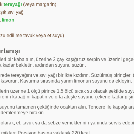
ık
tereyağı
(veya margarin)
şık sıvı yağ
t
limon
zu edilirse tavuk veya et suyu)
rlanışı
leri bir kaba alın, üzerine 2 çay kaşığı tuz serpin ve üzerini ge
a kadar bekletin, ardından suyunu süzün.
ede tereyağını ve sıvı yağı birlikte kızdırın. Süzülmüş pirinçleri
 kavurun. Kavurma sırasında yarım limonun suyunu da ekleyin.
lerin üzerine 1 ölçü pirince 1,5 ölçü sıcak su olacak şekilde suyu
renin kapağını kapatın ve orta ateşte suyunu çekene kadar pişir
 suyunu tamamen çektiğinde ocaktan alın. Tencere ile kapağı ara
 demlenmeye bırakın.
olarak, et, tavuk ya da sebze yemeklerinin yanında servis edebil
 miktarı: Porsiyon başına yaklaşık 220 kcal