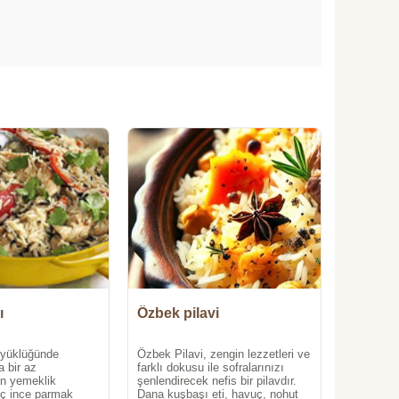
ı
Özbek pilavi
üyüklüğünde
Özbek Pilavi, zengin lezzetleri ve
 bir az
farklı dokusu ile sofralarınızı
an yemeklik
şenlendirecek nefis bir pilavdır.
uç ince parmak
Dana kuşbaşı eti, havuç, nohut