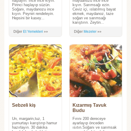
haşlayın. İnce ince kıyın.
maydanozu ince ince
Pirinci haşlayıp süzün.
kıyın. Sarımsağı ezin.
Soğanı, maydanozu ince
Ceviz içi, ıslatılmış bayat
kıyın. Peyniri rendeleyin.
ekmek, maydanoz, taze
Hepsini bir kasey...
soğan ve sarımsağı
karıştırın. Zeytin...
Diğer
Et Yemekleri
»»
Diğer
Mezeler
»»
Sebzeli kiş
Kızarmış Tavuk
Budu
Un, margarin,tuz, 1
Fırını 200 dereceye
yumurtayı karıştırıp hamur
ayarlayıp önceden
hazırlayın. 30 dakika
ısıtın.Soğanı ve sarımsak