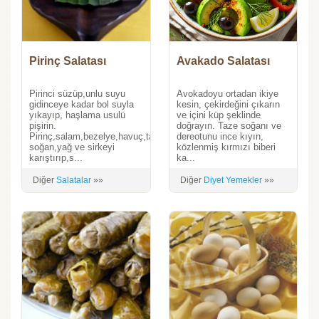
Pirinç Salatası
Avakado Salatası
Pirinci süzüp,unlu suyu
Avokadoyu ortadan ikiye
gidinceye kadar bol suyla
kesin, çekirdeğini çıkarın
yıkayıp, haşlama usulü
ve içini küp şeklinde
pişirin.
doğrayın. Taze soğanı ve
Pirinç,salam,bezelye,havuç,taze
dereotunu ince kıyın,
soğan,yağ ve sirkeyi
közlenmiş kırmızı biberi
karıştırıp,s...
ka...
Diğer
Salatalar
»»
Diğer
Diyet Yemekler
»»