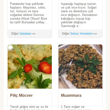
Patatesler küp şeklinde
Ispanağı haşlayıp süzün,
haşlanır. Mayonez, sirke,
ve çok ince kıyın. Soğan
tuz, kimyon ve taze
nane ve dereotunu çok
soğanlar eklenir.Servise
ince doğrayın. Domatesin
sunulur.Afiyet Olsun! Bize
kabuğunu soyup küp
bu tarifi Bursadan yollay...
şeklinde doğrayın.
Sarımsağı e...
Diğer
Salatalar
»»
Diğer
Sebze Yemekleri
»»
Piliç Mücver
Muammara
Tavuk göğüs etini az su ile
1 Taze soğan ve