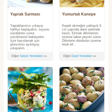
Yaprak Sarması
Yumurtalı Kanepe
Yapraklarımızı yıkayıp
Kepek ekmeğini yaklaşık 6
hafifçe haşlayalım, suyunu
cm çapında daire şeklinde
süzdükten sonra
kesin. Ekmek dilimlerinin
süzülmesini bekleyelim.
üzerine labne peyniri sürün.
İçini hazırlamak için
Dilimlerin dördünün üzerine
pirincimizi ayıklayıp,
hindi etl...
yıkayalım. ...
Diğer
Sebze Yemekleri
»»
Diğer
Diyet Yemekler
»»