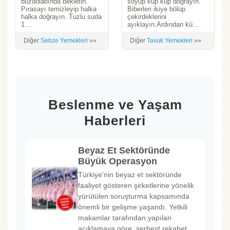
buzdolabında bekletin.
soyup küp küp doğrayın.
Pırasayı temizleyip halka
Biberleri ikiye bölüp
halka doğrayın. Tuzlu suda
çekirdeklerini
1 ...
ayıklayın.Ardından kü...
Diğer
Sebze Yemekleri
»»
Diğer
Tavuk Yemekleri
»»
Beslenme ve Yaşam
Haberleri
Beyaz Et Sektöründe
Büyük Operasyon
Türkiye'nin beyaz et sektöründe
faaliyet gösteren şirketlerine yönelik
yürütülen soruşturma kapsamında
önemli bir gelişme yaşandı. Yetkili
makamlar tarafından yapılan
açıklamaya göre, serbest rekabet