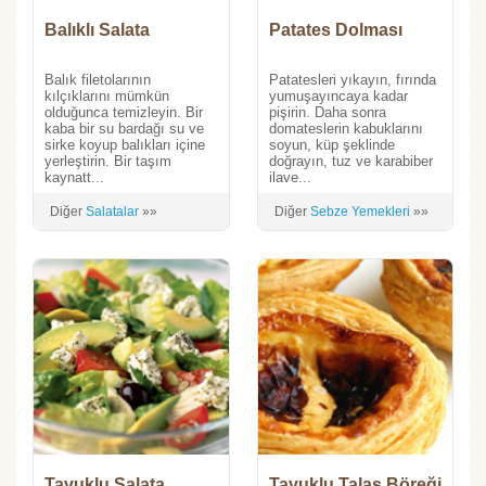
Balıklı Salata
Patates Dolması
Balık filetolarının
Patatesleri yıkayın, fırında
kılçıklarını mümkün
yumuşayıncaya kadar
olduğunca temizleyin. Bir
pişirin. Daha sonra
kaba bir su bardağı su ve
domateslerin kabuklarını
sirke koyup balıkları içine
soyun, küp şeklinde
yerleştirin. Bir taşım
doğrayın, tuz ve karabiber
kaynatt...
ilave...
Diğer
Salatalar
»»
Diğer
Sebze Yemekleri
»»
Tavuklu Salata
Tavuklu Talaş Böreği