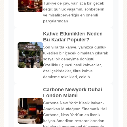
Türkiye’de çay, yalnızca bir içecek
değil; günlük yaşamın, sohbetlerin
ve misafirperverliğin en önemli
parçalarından
Kahve Etkinlikleri Neden
Bu Kadar Popüler?
Son yıllarda kahve, yalnızca günlük
tüketilen bir içecek olmaktan çıkarak
sosyal bir deneyime dönüştü.
Özellikle üçüncü nesil kahveciler,
özel çekirdekler, filtre kahve
demleme teknikleri, cold b
Carbone Newyork Dubai
London Miami
Carbone New York: Klasik İtalyan-
Amerikan Mutfağının Sinematik Hali
Carbone, New York’un en ikonik
İtalyan-Amerikan restoranlarından
biri olarak gastronomi dünyasında