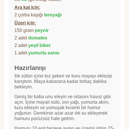
Ara kat için:
2 çorba kaşığı
tereyağı
Üzeri için:
150 gram
peynir
2 adet
domates
2 adet
yeşil biber
1 adet
yumurta sarısı
Hazırlanışı
Ilık sütün içine toz şekeri ve kuru mayayı ekleyip
karıştırın. Maya kabarana kadar birkaç dakika
bekleyin.
Geniş bir kaba unu eleyin ve ortasını havuz gibi
açın. İçine mayalı sütü, sıvı yağı, yumurta akını,
tuzu ekleyin ve yumuşak kıvamlı bir hamur
yoğurun. Gerekirse azar azar ılık su ekleyerek
hamuru pürüzsüz hale getirin.
Hamuru 10 eşit bezeye ayırın ve üzerini örtüp 15-