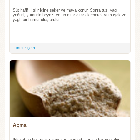
Süt hafif ılıtılır içine şeker ve maya konur. Sonra tuz, yağ,
yoğurt, yumurta beyazı ve un azar azar eklenerek yumuşak ve
yağlı bir hamur oluşturulur....
Hamur İşleri
Açma
Ilık süt, şeker, maya, sıvı yağ, yumurta, un ve tuz yoğrulup