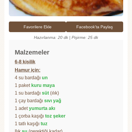
Favorilere Ekle
Facebook'ta Paylaş
Hazırlanma: 20 dk | Pişirme: 25 dk
Malzemeler
6-8 kişilik
Hamur için:
4 su bardağı
un
1 paket
kuru maya
1 su bardağı
süt
(ılık)
1 çay bardağı
sıvı yağ
1 adet
yumurta akı
1 çorba kaşığı
toz şeker
1 tatlı kaşığı
tuz
Ilık
su
(gerektiği kadar)