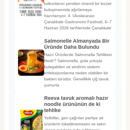
tutkunlarını yeniden önemli bir lezzet
buluşmasında ağırlamaya
hazırlanıyor. 4. Uluslararası
Çanakkale Gastronomi Festivali, 6–7
Haziran 2026 tarihlerinde Çanakkale’
Salmonelle Almanyada Bir
Üründe Daha Bulundu
Hazır Ürünlerde Salmonella Tehlikesi
Nedir? Salmonella, gıda yoluyla
bulaşabilen ve sindirim sistemi
enfeksiyonlarına neden olabilen bir
bakteri türüdür. Genellikle çiğ tavuk,
yumurta
Reeva tavuk aromalı hazır
noodle ürününün de ki
tehlike
Yetkililer, geri çağrılan partiye ait
ürünlerin tüketilmemesini ve satın
alınan markete iade edilmesini