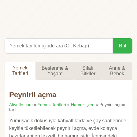
Bul
Yemek
Beslenme &
Şifalı
Anne &
Tarifleri
Yaşam
Bitkiler
Bebek
Peynirli açma
Afiyetle.com
»
Yemek Tarifleri
»
Hamur İşleri
» Peynirli açma
tarifi
Yumuşacık dokusuyla kahvaltılarda ve çay saatlerinde
keyifle tüketilebilecek peynirli açma, evde kolayca
hazırlanabilen lezzetli bir hamur işidir. İçerisindeki