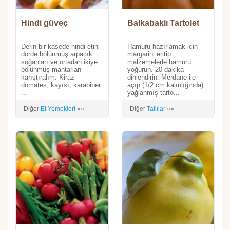
Hindi güveç
Balkabaklı Tartolet
Derin bir kasede hindi etini
Hamuru hazırlamak için
dörde bölünmüş arpacık
margarini eritip
soğanları ve ortadan ikiye
malzemelerle hamuru
bölünmüş mantarları
yoğurun. 20 dakika
karıştıralım. Kiraz
dinlendirin. Merdane ile
domates, kayısı, karabiber
açıp (1/2 cm kalınlığında)
...
yağlanmış tarto...
Diğer
Et Yemekleri
»»
Diğer
Tatlılar
»»