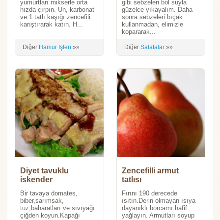
yumurtları mikserle orta
gibi sebzeleri bol suyla
hızda çırpın. Un, karbonat
güzelce yıkayalım. Daha
ve 1 tatlı kaşığı zencefili
sonra sebzeleri bıçak
karıştırarak katın. H...
kullanmadan, elimizle
kopararak...
Diğer
Hamur İşleri
»»
Diğer
Salatalar
»»
Diyet tavuklu
Zencefilli armut
iskender
tatlısı
Bir tavaya domates,
Fırını 190 derecede
biber,sarımsak,
ısıtın.Derin olmayan ısıya
tuz,baharatları ve sıvıyağı
dayanıklı borcamı hafif
çiğden koyun.Kapağı
yağlayın. Armutları soyup