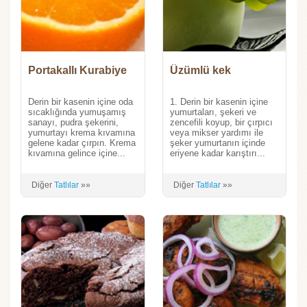
Portakallı Kurabiye
Üzümlü kek
Derin bir kasenin içine oda
1. Derin bir kasenin içine
sıcaklığında yumuşamış
yumurtaları, şekeri ve
sanayı, pudra şekerini,
zencefili koyup, bir çırpıcı
yumurtayı krema kıvamına
veya mikser yardımı ile
gelene kadar çırpın. Krema
şeker yumurtanın içinde
kıvamına gelince içine...
eriyene kadar karıştırı...
Diğer
Tatlılar
»»
Diğer
Tatlılar
»»