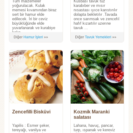
Tüm malzemeler
Kusbası tavuk tuz
yoğurulacak. Kulak
karabıber ve mısır
memesi kıvamından biraz
nısastası ıyıce karıstırılır
sert bir hamur elde
dolapta bekletılır .Tavada
edilecek. İri bir ceviz
once sarımsak ve zencefıl
büyüklüğünde elde
hafıf kızartılır uzerıne
yuvarlanarak ve kurabiye
tavuk ...
kalıp...
Diğer
Hamur İşleri
»»
Diğer
Tavuk Yemekleri
»»
Zencefilli Bisküvi
Kozmik Maranki
salatası
Yapilis : Esmer şeker,
Lahana, havuç, pancar,
tereyağı, vanilya ve
turp, ıspanak ve kereviz