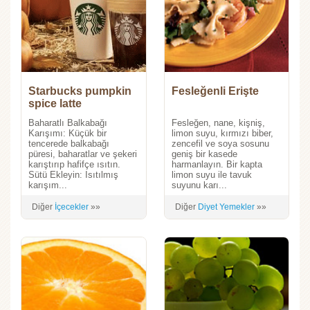
Starbucks pumpkin
Fesleğenli Erişte
spice latte
(Balkabaklı baharatlı
Baharatlı Balkabağı
Fesleğen, nane, kişniş,
latte)
Karışımı: Küçük bir
limon suyu, kırmızı biber,
tencerede balkabağı
zencefil ve soya sosunu
püresi, baharatlar ve şekeri
geniş bir kasede
karıştırıp hafifçe ısıtın.
harmanlayın. Bir kapta
Sütü Ekleyin: Isıtılmış
limon suyu ile tavuk
karışım...
suyunu karı...
Diğer
İçecekler
»»
Diğer
Diyet Yemekler
»»