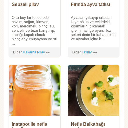
Sebzeli pilav
Fırında ayva tatlısı
Orta boy bir tencerede
Ayvaları yıkayıp ortadan
havuç, soğan, kimyon,
ikiye bölün ve çekirdekli
köri, mercimek, pirinç, su,
kısımlarını çıkararak
zencefil ve tuzu karıştırıp,
içlerini hafifçe oyun. Toz
kapağı kapalı olarak
şekeri derin bir kaba dökün
pirinçler yumuşayana ve su
ve ayvaları içine b...
...
Diğer
Makarna Pilav
»»
Diğer
Tatlılar
»»
İnstapot ile nefis
Nefis Balkabağı