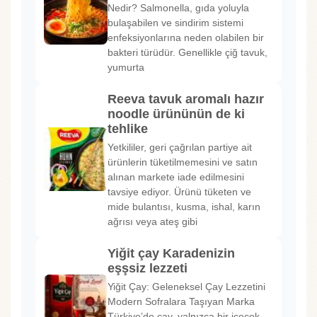
Nedir? Salmonella, gıda yoluyla
bulaşabilen ve sindirim sistemi
enfeksiyonlarına neden olabilen bir
bakteri türüdür. Genellikle çiğ tavuk,
yumurta
Reeva tavuk aromalı hazır
noodle ürününün de ki
tehlike
Yetkililer, geri çağrılan partiye ait
ürünlerin tüketilmemesini ve satın
alınan markete iade edilmesini
tavsiye ediyor. Ürünü tüketen ve
mide bulantısı, kusma, ishal, karın
ağrısı veya ateş gibi
Yiğit çay Karadenizin
eşşsiz lezzeti
Yiğit Çay: Geleneksel Çay Lezzetini
Modern Sofralara Taşıyan Marka
Türkiye’de çay, yalnızca bir içecek